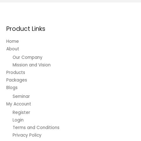
Product Links
Home
About
Our Company
Mission and Vision
Products
Packages
Blogs
Seminar
My Account
Register
Login
Terms and Conditions
Privacy Policy