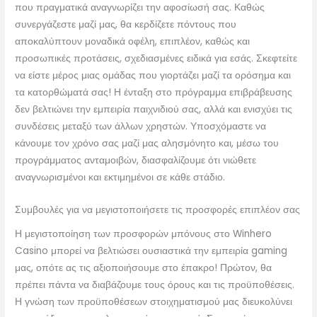
που πραγματικά αναγνωρίζει την αφοσίωσή σας. Καθώς
συνεργάζεστε μαζί μας, θα κερδίζετε πόντους που
αποκαλύπτουν μοναδικά οφέλη, επιπλέον, καθώς και
προσωπικές προτάσεις, σχεδιασμένες ειδικά για εσάς. Σκεφτείτε
να είστε μέρος μιας ομάδας που γιορτάζει μαζί τα ορόσημα και
τα κατορθώματά σας! Η ένταξη στο πρόγραμμα επιβράβευσης
δεν βελτιώνει την εμπειρία παιχνιδιού σας, αλλά και ενισχύει τις
συνδέσεις μεταξύ των άλλων χρηστών. Υποσχόμαστε να
κάνουμε τον χρόνο σας μαζί μας αλησμόνητο και, μέσω του
προγράμματος ανταμοιβών, διασφαλίζουμε ότι νιώθετε
αναγνωρισμένοι και εκτιμημένοι σε κάθε στάδιο.
Συμβουλές για να μεγιστοποιήσετε τις προσφορές επιπλέον σας
Η μεγιστοποίηση των προσφορών μπόνους στο Winhero
Casino μπορεί να βελτιώσει ουσιαστικά την εμπειρία gaming
μας, οπότε ας τις αξιοποιήσουμε στο έπακρο! Πρώτον, θα
πρέπει πάντα να διαβάζουμε τους όρους και τις προϋποθέσεις.
Η γνώση των προϋποθέσεων στοιχηματισμού μας διευκολύνει