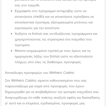
σας στο παιχνίδι.
Εγγραφείτε στο πρόγραμμα ανταμοιβής ώστε να
αποκτήσετε credits και να αποκτήσετε πρόσβαση σε
αποκλειστικά προνόμια, εξατομικευμένα μπόνους και
εορτασμούς για την κοινότητα.
Αυξήστε τα bonus σας συνδυάζοντας προγράμματα και
χρησιμοποιώντας τες στρατηγικά στα παιχνίδια που
προτιμάτε.
Μείνετε ενημερωμένοι σχετικά με τους όρους και τις
ημερομηνίες λήξης των bonus ώστε να αξιοποιήσετε
πλήρως από όλες τις διαθέσιμες προσφορές.
Αποκάλυψη προσφορών του Winhero Casino
Στο Winhero Casino, είμαστε ενθουσιασμένοι που σας
παρουσιάζουμε μια σειρά από προσφορές που έχουν
δημιουργηθεί για να αναβαθμίσουν την εμπειρία παιχνιδιού σας.
Αναγνωρίζουμε ότι κάθε παίκτης αναζητά οφέλη και διασκέδαση,
γι’ αυτό και οι επιμελώς σχεδιασμένες προσφορές μας