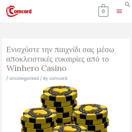
Skip
Mai
to
0
content
Men
Ενισχύστε την παιχνίδι σας μέσω
αποκλειστικές ευκαιρίες από το
Winhero Casino
/
Uncategorized
/ By
comcard