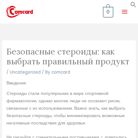
Skip
Mai
to
0
content
Men
Безопасные стероиды: как
выбрать правильный продукт
/
Uncategorized
/ By
comcard
Введение
Стероиды стали популярными в мире спортивной
фармакологии, однако многие люди не осознают риски,
связанные с их использованием. Важно знать, как выбрать
безопасные стероиды, чтобы минимизировать возможные
негативные последствия для здоровья.
Не рискуйте с сомнительными поставщиками – доверьтесь