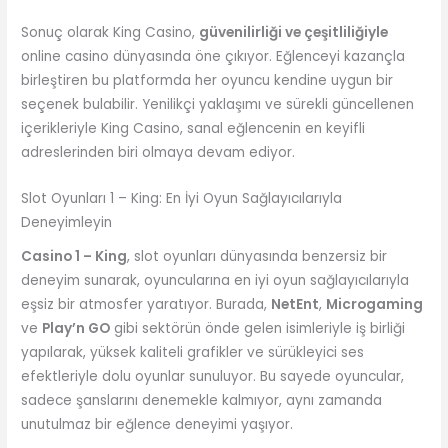
Sonuç olarak King Casino,
güvenilirliği ve çeşitliliğiyle
online casino dünyasında öne çıkıyor. Eğlenceyi kazançla
birleştiren bu platformda her oyuncu kendine uygun bir
seçenek bulabilir. Yenilikçi yaklaşımı ve sürekli güncellenen
içerikleriyle King Casino, sanal eğlencenin en keyifli
adreslerinden biri olmaya devam ediyor.
Slot Oyunları 1 – King: En İyi Oyun Sağlayıcılarıyla
Deneyimleyin
Casino 1 – King
, slot oyunları dünyasında benzersiz bir
deneyim sunarak, oyuncularına en iyi oyun sağlayıcılarıyla
eşsiz bir atmosfer yaratıyor. Burada,
NetEnt
,
Microgaming
ve
Play’n GO
gibi sektörün önde gelen isimleriyle iş birliği
yapılarak, yüksek kaliteli grafikler ve sürükleyici ses
efektleriyle dolu oyunlar sunuluyor. Bu sayede oyuncular,
sadece şanslarını denemekle kalmıyor, aynı zamanda
unutulmaz bir eğlence deneyimi yaşıyor.