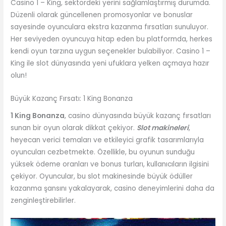
Casino 1 – King, sektördeki yerini sağlamlaştırmış durumda.
Düzenli olarak güncellenen promosyonlar ve bonuslar
sayesinde oyunculara ekstra kazanma fırsatları sunuluyor.
Her seviyeden oyuncuya hitap eden bu platformda, herkes
kendi oyun tarzına uygun seçenekler bulabiliyor. Casino 1 –
King ile slot dünyasında yeni ufuklara yelken açmaya hazır
olun!
Büyük Kazanç Fırsatı: 1 King Bonanza
1 King Bonanza
, casino dünyasında büyük kazanç fırsatları
sunan bir oyun olarak dikkat çekiyor.
Slot makineleri
,
heyecan verici temaları ve etkileyici grafik tasarımlarıyla
oyuncuları cezbetmekte. Özellikle, bu oyunun sunduğu
yüksek ödeme oranları ve bonus turları, kullanıcıların ilgisini
çekiyor. Oyuncular, bu slot makinesinde büyük ödüller
kazanma şansını yakalayarak, casino deneyimlerini daha da
zenginleştirebilirler.