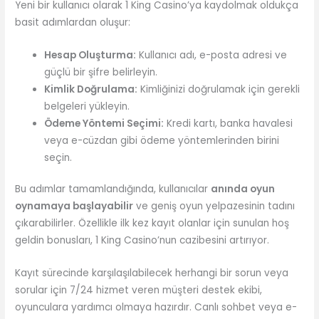
Yeni bir kullanıcı olarak 1 King Casino’ya kaydolmak oldukça
basit adımlardan oluşur:
Hesap Oluşturma:
Kullanıcı adı, e-posta adresi ve
güçlü bir şifre belirleyin.
Kimlik Doğrulama:
Kimliğinizi doğrulamak için gerekli
belgeleri yükleyin.
Ödeme Yöntemi Seçimi:
Kredi kartı, banka havalesi
veya e-cüzdan gibi ödeme yöntemlerinden birini
seçin.
Bu adımlar tamamlandığında, kullanıcılar
anında oyun
oynamaya başlayabilir
ve geniş oyun yelpazesinin tadını
çıkarabilirler. Özellikle ilk kez kayıt olanlar için sunulan hoş
geldin bonusları, 1 King Casino’nun cazibesini artırıyor.
Kayıt sürecinde karşılaşılabilecek herhangi bir sorun veya
sorular için 7/24 hizmet veren müşteri destek ekibi,
oyunculara yardımcı olmaya hazırdır. Canlı sohbet veya e-