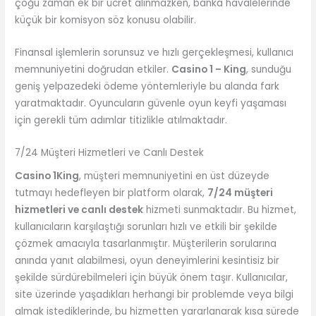
çoğu zaman ek bir ücret alınmazken, banka havalelerinde
küçük bir komisyon söz konusu olabilir.
Finansal işlemlerin sorunsuz ve hızlı gerçekleşmesi, kullanıcı
memnuniyetini doğrudan etkiler.
Casino 1 – King
, sunduğu
geniş yelpazedeki ödeme yöntemleriyle bu alanda fark
yaratmaktadır. Oyuncuların güvenle oyun keyfi yaşaması
için gerekli tüm adımlar titizlikle atılmaktadır.
7/24 Müşteri Hizmetleri ve Canlı Destek
Casino 1King
, müşteri memnuniyetini en üst düzeyde
tutmayı hedefleyen bir platform olarak,
7/24 müşteri
hizmetleri ve canlı destek
hizmeti sunmaktadır. Bu hizmet,
kullanıcıların karşılaştığı sorunları hızlı ve etkili bir şekilde
çözmek amacıyla tasarlanmıştır. Müşterilerin sorularına
anında yanıt alabilmesi, oyun deneyimlerini kesintisiz bir
şekilde sürdürebilmeleri için büyük önem taşır. Kullanıcılar,
site üzerinde yaşadıkları herhangi bir problemde veya bilgi
almak istediklerinde, bu hizmetten yararlanarak kısa sürede