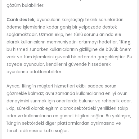
çözüm bulabilirler.
Canlı destek
, oyuncuların karşılaştığı teknik sorunlardan
ödeme işlemlerine kadar geniş bir yelpazede destek
sağlamaktadır. Uzman ekip, her türlü sorunu anında ele
alarak kullanıcıların memnuniyetini artırmayı hedefler.
1King
,
bu hizmeti sunarken kullanıcılarının gizliliğine de büyük önem
verir ve tüm işlemlerini güvenli bir ortamda gerçekleştirir. Bu
sayede oyuncular, kendilerini güvende hissederek
oyunlarına odaklanabilirler.
Ayrıca, 1King’in müşteri hizmetleri ekibi, sadece sorun
çözmekle kalmaz; aynı zamanda kullanıcılarına en iyi oyun
deneyimini sunmak için önerilerde bulunur ve rehberlik eder.
Ekip, sürekli olarak eğitim alarak sektördeki yenilikleri takip
eder ve kullanıcılarına en güncel bilgileri sağlar. Bu yaklaşım,
1King’in sektördeki diğer platformlardan ayrılmasına ve
tercih edilmesine katkı sağlar.