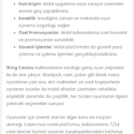
Hızlı Erişim:
Mobil uygulama veya tarayıcı üzerinden
anında giriş yapabilirsiniz.
Esneklik:
İstediğiniz zaman ve mekanda oyun
oynama özgürlüğü sağlar.
Özel Promosyonlar:
Mobil kullanıcılarına özel bonuslar
ve promosyonlar sunulabilir.
Güvenli İşlemler:
Mobil platformda da güvenli para
yatırma ve çekme işlemleri gerçekleştirebilirsiniz.
1King Casino
, kullanıcılarına sunduğu geniş oyun yelpazesi
ile de öne çıkıyor. Blackjack, rulet, poker gibi klasik masa
oyunlarının yanı sıra, slot makineleri ve canlı krupiyerlerle
oynanan oyunlar da mobil cihazlar üzerinden rahatlıkla
erişilebilir durumda. Bu çeşitlilik, her türden oyuncunun ilgisini
çekecek seçenekler sunuyor.
Oyuncular için önemli olan bir diğer konu ise müşteri
desteği. Casino’nun mobil platformu, kullanıcılarına 7/24
canlı destek hizmeti sunarak, karşılaşabilecekleri herhangi