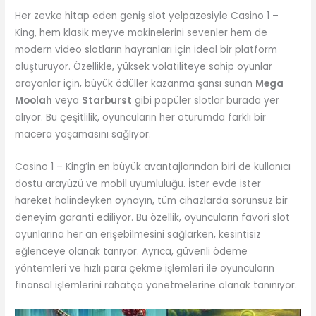
Her zevke hitap eden geniş slot yelpazesiyle Casino 1 –
King, hem klasik meyve makinelerini sevenler hem de
modern video slotların hayranları için ideal bir platform
oluşturuyor. Özellikle, yüksek volatiliteye sahip oyunlar
arayanlar için, büyük ödüller kazanma şansı sunan
Mega
Moolah
veya
Starburst
gibi popüler slotlar burada yer
alıyor. Bu çeşitlilik, oyuncuların her oturumda farklı bir
macera yaşamasını sağlıyor.
Casino 1 – King’in en büyük avantajlarından biri de kullanıcı
dostu arayüzü ve mobil uyumluluğu. İster evde ister
hareket halindeyken oynayın, tüm cihazlarda sorunsuz bir
deneyim garanti ediliyor. Bu özellik, oyuncuların favori slot
oyunlarına her an erişebilmesini sağlarken, kesintisiz
eğlenceye olanak tanıyor. Ayrıca, güvenli ödeme
yöntemleri ve hızlı para çekme işlemleri ile oyuncuların
finansal işlemlerini rahatça yönetmelerine olanak tanınıyor.