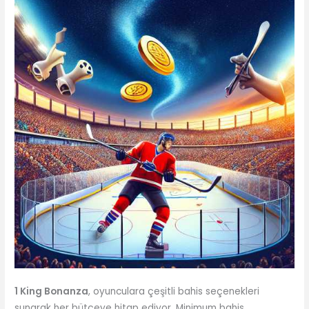
1 King Bonanza
, oyunculara çeşitli bahis seçenekleri
sunarak her bütçeye hitap ediyor. Minimum bahis