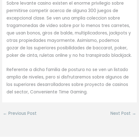
Sobre levante casino existen el enorme privilegio sobre
permitirse competir acerca de alguna 300 juegos de
excepcional clase. Se ven una amplia coleccion sobre
tragamonedas de video sobre por lo menos tres carretes,
que usan bonos, giros de balde, multiplicadores, jackpots y
otras propiedades mayormente. Asimismo, podemos
gozar de las superiores posibilidades de baccarat, poker,
poker de cinta, ruletas online y no ha transpirado blackjack.
Referente a dicha familia de postura no se ven un listado
amplia de niveles, pero si disfrutaremos sobre algunos de
los superiores desarrolladores sobre proyecto de casinos
del sector, Conveniente Time Gaming.
←
Previous Post
Next Post
→