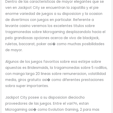
Dentro de las caracteristicas de mayor elegantes que se
ven en Jackpot City se encuentran la zapatilla y el pie
enorme variedad de juegos a su disposicion y la ocasion
de divertirnos con juegos en particular. Referente a
levante casino veremos los excelentes titulos sobre
tragamonedas sobre Microgaming desplazandolo hacia el
pelo grandiosas opciones acerca de vivo de blackjack,
ruletas, baccarat, poker asi� como muchas posibilidades
de mayor.
Algunos de los juegos favoritos sobre esa estirpe sobre
apuestas es Bridesmaids, la tragamonedas sobre 5 rodillos,
con manga larga 20 lineas sobre remuneracion, volatilidad
media, giros gratuito asi� como diferentes prestaciones
sobra super importantes.
Jackpot City posee a su disposicion dieciocho
proveedores de las juegos. Entre el vari?n, estan
Microgaming asi� como Evolution Gaming, 2 para mas