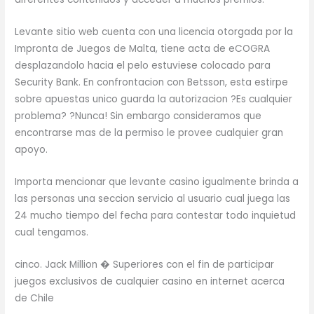
Levante sitio web cuenta con una licencia otorgada por la
Impronta de Juegos de Malta, tiene acta de eCOGRA
desplazandolo hacia el pelo estuviese colocado para
Security Bank. En confrontacion con Betsson, esta estirpe
sobre apuestas unico guarda la autorizacion ?Es cualquier
problema? ?Nunca! Sin embargo consideramos que
encontrarse mas de la permiso le provee cualquier gran
apoyo.
Importa mencionar que levante casino igualmente brinda a
las personas una seccion servicio al usuario cual juega las
24 mucho tiempo del fecha para contestar todo inquietud
cual tengamos.
cinco. Jack Million � Superiores con el fin de participar
juegos exclusivos de cualquier casino en internet acerca
de Chile