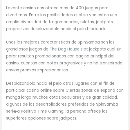
Levante casino nos ofrece mas de 400 juegos para
divertirnos. Entre las posibilidades cual se ven estan una
amplia diversidad de tragamonedas, ruletas, jackpots
progresivos desplazandolo hacia el pelo blackjack.
Unas las mejores caracteristicas de SpinSamba son las
grandiosos juegos de
The Dog House slot
jackpots cual sin
parar resultan promocionados con pagina principal del
casino, cuentan con botes progresivos y no ha transpirado
envian premios impresionantes.
Desplazandolo hacia el pelo otras lugares con el fin de
participar casino online sobre Ciertas zonas de espana con
manga larga muchos cotas populares y de gran calidad,
algunos de los desarrolladores preferidos de SpinSamba
seri�a Positivo Time Gaming, la persona ofrece las
superiores opciones sobre jackpots.