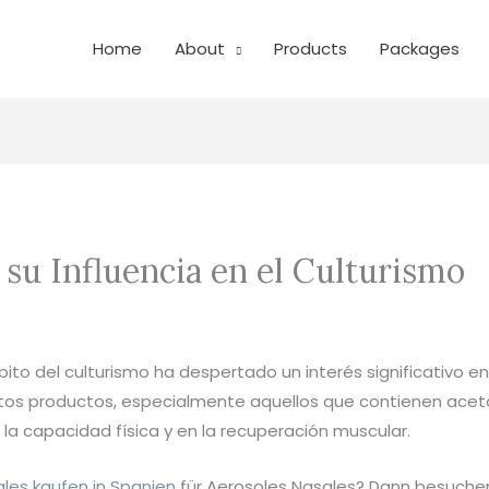
Home
About
Products
Packages
 su Influencia en el Culturismo
ito del culturismo ha despertado un interés significativo ent
tos productos, especialmente aquellos que contienen aceta
 la capacidad física y en la recuperación muscular.
les kaufen in Spanien
für Aerosoles Nasales? Dann besuchen