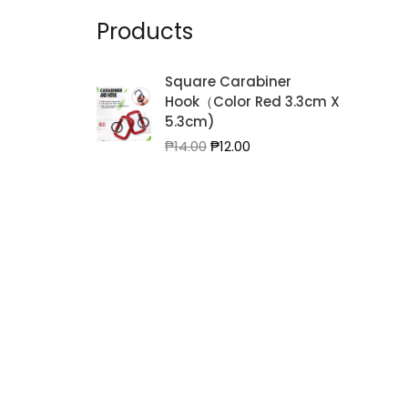
Products
Square Carabiner
Hook（Color Red 3.3cm X
5.3cm)
Original
Current
₱
14.00
₱
12.00
price
price
was:
is:
₱14.00.
₱12.00.