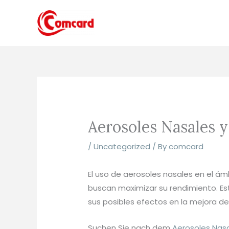
Skip
to
content
Aerosoles Nasales y
/
Uncategorized
/ By
comcard
El uso de aerosoles nasales en el ámb
buscan maximizar su rendimiento. Es
sus posibles efectos en la mejora de
Suchen Sie nach dem
Aerosoles Nasa