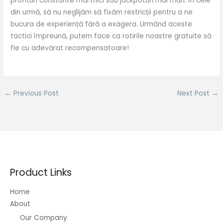
profituri constante mai mici sau jackpoturi mai mari. În cele
din urmă, să nu neglijăm să fixăm restricții pentru a ne
bucura de experiență fără a exagera. Urmând aceste
tactici împreună, putem face ca rotirile noastre gratuite să
fie cu adevărat recompensatoare!
←
Previous Post
Next Post
→
Product Links
Home
About
Our Company