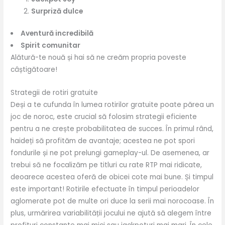
Surpriză dulce
Aventură incredibilă
Spirit comunitar
Alătură-te nouă și hai să ne creăm propria poveste
câștigătoare!
Strategii de rotiri gratuite
Deși a te cufunda în lumea rotirilor gratuite poate părea un
joc de noroc, este crucial să folosim strategii eficiente
pentru a ne crește probabilitatea de succes. În primul rând,
haideți să profităm de avantaje; acestea ne pot spori
fondurile și ne pot prelungi gameplay-ul. De asemenea, ar
trebui să ne focalizăm pe titluri cu rate RTP mai ridicate,
deoarece acestea oferă de obicei cote mai bune. Și timpul
este important! Rotirile efectuate în timpul perioadelor
aglomerate pot de multe ori duce la serii mai norocoase. În
plus, urmărirea variabilității jocului ne ajută să alegem între