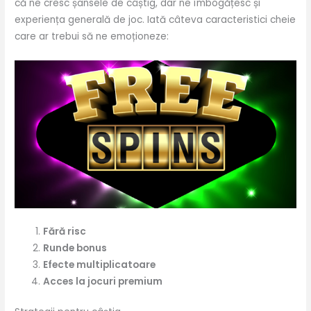
că ne cresc șansele de câștig, dar ne îmbogățesc și
experiența generală de joc. Iată câteva caracteristici cheie
care ar trebui să ne emoționeze:
Fără risc
Runde bonus
Efecte multiplicatoare
Acces la jocuri premium