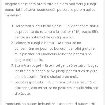
alegem sloturi care oferă rate de plată mai mari și funcții
bonus. Iată câteva recomandări pe care le putem aplica
împreună:
Cercetează jocurile de sloturi – Să identificăm sloturi
cu procente de returnare la jucător (RTP) peste 95%
pentru un potențial de câștig mai bun.
Folosește funcțiile bonus – Ar trebui să ne
concentrăm pe jocuri cu bonusuri de rotiri gratuite,
multiplicatori sau simboluri sălbatice pentru a ne
crește câștigurile.
Stabiliți un buget – Este inteligent să setați un buget
înainte de a începe să vă jucați, pentru a vă asigura
că ne bucurăm fără a cheltui prea mult.
Joacă responsabil – Nu omitem, totul se rezumă la
distracție, așa că hai să ne păstrăm jocurile relaxate
și plăcute.
Împreună, ne putem îmbunătăți experiența și putem trăi