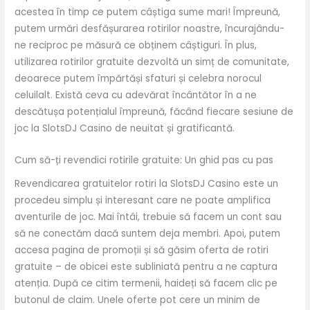
acestea în timp ce putem câștiga sume mari! Împreună,
putem urmări desfășurarea rotirilor noastre, încurajându-
ne reciproc pe măsură ce obținem câștiguri. În plus,
utilizarea rotirilor gratuite dezvoltă un simț de comunitate,
deoarece putem împărtăși sfaturi și celebra norocul
celuilalt. Există ceva cu adevărat încântător în a ne
descătușa potențialul împreună, făcând fiecare sesiune de
joc la SlotsDJ Casino de neuitat și gratificantă.
Cum să-ți revendici rotirile gratuite: Un ghid pas cu pas
Revendicarea gratuitelor rotiri la SlotsDJ Casino este un
procedeu simplu și interesant care ne poate amplifica
aventurile de joc. Mai întâi, trebuie să facem un cont sau
să ne conectăm dacă suntem deja membri. Apoi, putem
accesa pagina de promoții și să găsim oferta de rotiri
gratuite – de obicei este subliniată pentru a ne captura
atenția. După ce citim termenii, haideți să facem clic pe
butonul de claim. Unele oferte pot cere un minim de