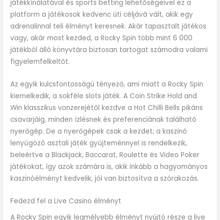
játékkínálatával és sports betting lehetőségeivel ez a
platform a játékosok kedvenc úti céljává vált, akik egy
adrenalinnal teli élményt keresnek. Akár tapasztalt játékos
vagy, akár most kezded, a Rocky Spin több mint 6 000
játékból álló könyvtára biztosan tartogat számodra valami
figyelemfelkeltőt.
Az egyik kulcsfontosságú tényező, ami miatt a Rocky Spin
kiemelkedik, a sokféle slots játék. A Coin Strike Hold and
Win klasszikus vonzerejétől kezdve a Hot Chilli Bells pikáns
csavarjáig, minden ízlésnek és preferenciának található
nyerőgép. De a nyerőgépek csak a kezdet; a kaszinó
lenyűgöző asztali játék gyűjteménnyel is rendelkezik,
beleértve a Blackjack, Baccarat, Roulette és Video Poker
játékokat, így azok számára is, akik inkább a hagyományos
kaszinóélményt kedvelik, jól van biztosítva a szórakozás.
Fedezd fel a Live Casino élményt
A Rocky Spin egyik legmélyebb élményt nyújtó része a live