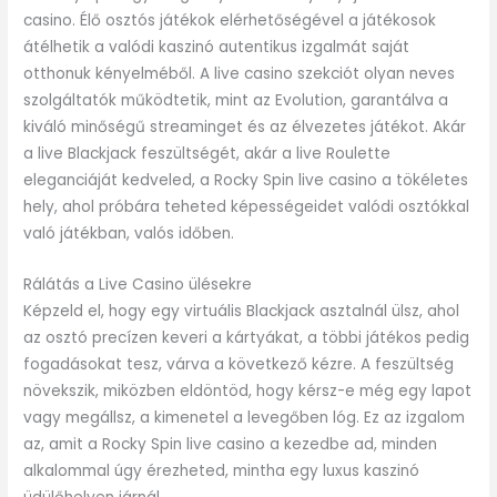
casino. Élő osztós játékok elérhetőségével a játékosok
átélhetik a valódi kaszinó autentikus izgalmát saját
otthonuk kényelméből. A live casino szekciót olyan neves
szolgáltatók működtetik, mint az Evolution, garantálva a
kiváló minőségű streaminget és az élvezetes játékot. Akár
a live Blackjack feszültségét, akár a live Roulette
eleganciáját kedveled, a Rocky Spin live casino a tökéletes
hely, ahol próbára teheted képességeidet valódi osztókkal
való játékban, valós időben.
Rálátás a Live Casino ülésekre
Képzeld el, hogy egy virtuális Blackjack asztalnál ülsz, ahol
az osztó precízen keveri a kártyákat, a többi játékos pedig
fogadásokat tesz, várva a következő kézre. A feszültség
növekszik, miközben eldöntöd, hogy kérsz-e még egy lapot
vagy megállsz, a kimenetel a levegőben lóg. Ez az izgalom
az, amit a Rocky Spin live casino a kezedbe ad, minden
alkalommal úgy érezheted, mintha egy luxus kaszinó