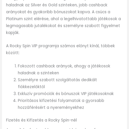
haladnak az Silver és Gold szinteken, jobb cashback
arányokat és gyakoribb bónuszokat kapva. A csúcs a
Platinum szint elérése, ahol a legelhivatottabb játékosok a
legmagasabb jutalékokat és személyre szabott figyelmet
kapják.
A Rocky Spin VIP programja számos előnyt kínál, többek
között:
Fokozott cashback arányok, ahogy a játékosok
haladnak a szinteken
Személyre szabott szolgáltatás dedikált
fiókkezelőktől
Exkluzív promóciók és bónuszok VIP játékosoknak
Prioritásos kifizetési folyamatok a gyorsabb
hozzáférésért a nyereményekhez
Fizetés és Kifizetés a Rocky Spin-nél