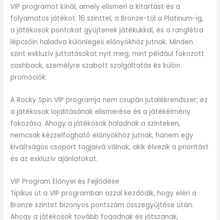
VIP programot kínál, amely elismeri a kitartást és a
folyamatos játékot. 16 szinttel, a Bronze-tól a Platinum-ig,
a játékosok pontokat gyűjtenek játékukkal, és a ranglétra
lépcsőin haladva különleges előnyökhöz jutnak. Minden
szint exkluzív juttatásokat nyit meg, mint például fokozott
cashback, személyre szabott szolgáltatás és külön
promóciók.
A Rocky Spin VIP programja nem csupán jutalékrendszer; ez
a játékosok lojalitásának elismerése és a játékélmény
fokozása. Ahogy a játékosok haladnak a szinteken,
nemcsak kézzelfogható előnyökhöz jutnak, hanem egy
kiváltságos csoport tagjaivá válnak, akik élvezik a prioritást
és az exkluzív ajánlatokat.
VIP Program Előnyei és Fejlődése
Tipikus út a VIP programban azzal kezdődik, hogy eléri a
Bronze szintet bizonyos pontszám összegyűjtése után.
Ahogy a játékosok tovább fogadnak és játszanak,