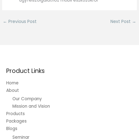
ügyfélszolgálathoz mobil eszközökről
←
Previous Post
Next Post
→
Product Links
Home
About
Our Company
Mission and Vision
Products
Packages
Blogs
Seminar