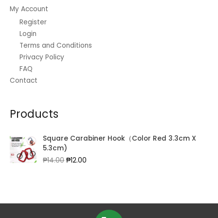
My Account
Register
Login
Terms and Conditions
Privacy Policy
FAQ
Contact
Products
Square Carabiner Hook（Color Red 3.3cm X
5.3cm)
Original
Current
₱
14.00
₱
12.00
price
price
was:
is:
₱14.00.
₱12.00.