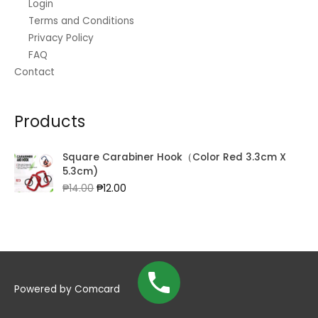
Login
Terms and Conditions
Privacy Policy
FAQ
Contact
Products
Square Carabiner Hook（Color Red 3.3cm X
5.3cm)
Original
Current
₱
14.00
₱
12.00
price
price
was:
is:
₱14.00.
₱12.00.
Powered by
Comcard