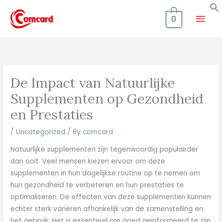
Skip
Mai
to
0
content
Men
De Impact van Natuurlijke
Supplementen op Gezondheid
en Prestaties
/
Uncategorized
/ By
comcard
Natuurlijke supplementen zijn tegenwoordig populairder
dan ooit. Veel mensen kiezen ervoor om deze
supplementen in hun dagelijkse routine op te nemen om
hun gezondheid te verbeteren en hun prestaties te
optimaliseren. De effecten van deze supplementen kunnen
echter sterk variëren afhankelijk van de samenstelling en
het gebruik. Het is essentieel om goed geïnformeerd te zijn