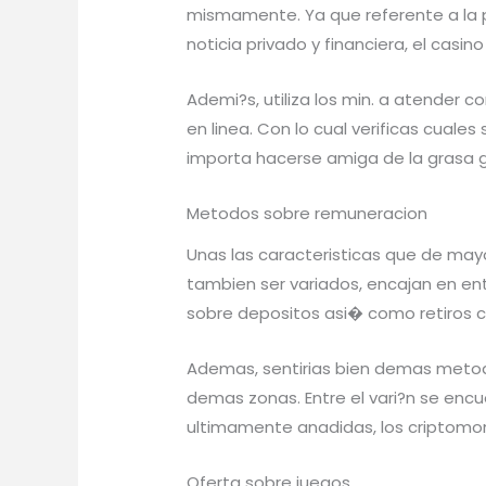
mismamente. Ya que referente a la p
noticia privado y financiera, el casi
Ademi?s, utiliza los min. a atender 
en linea. Con lo cual verificas cuale
importa hacerse amiga de la grasa g
Metodos sobre remuneracion
Unas las caracteristicas que de may
tambien ser variados, encajan en ent
sobre depositos asi� como retiros c
Ademas, sentirias bien demas meto
demas zonas. Entre el vari?n se encu
ultimamente anadidas, los criptomo
Oferta sobre juegos