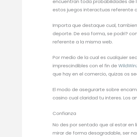
encuentran toda probabilidades de la
estos juegos interactuas referente a 
Importa que destaque cual, tambien
deporte. De esa forma, se podri? con
referente a la misma web.
Por medio de la cual es cualquier s
imprescindibles con el fin de
WildWin
que hay en el comercio, quizas os sea
El modo de asegurarte sobre encami
casino cual claridad tu interes. Los
Confianza
No des por sentado que al estar en 
mirar de forma desagradable, ser na