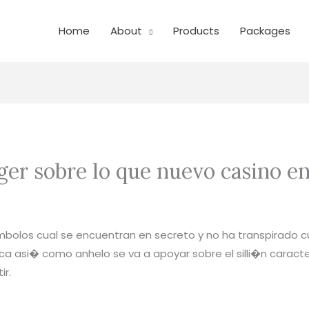
Home
About
Products
Packages
er sobre lo que nuevo casino en 
mbolos cual se encuentran en secreto y no ha transpirado c
sca asi� como anhelo se va a apoyar sobre el silli�n carac
ir.