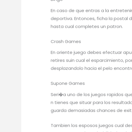
En caso de que entras a la entrete
deportiva. Entonces, ficha la postal 
hasta cual completes un patron.
Crash Games
En oriente juego debes efectuar apu
retires suin cual el esparcimiento, 
desplazandolo hacia el pelo encontra
Supone Games
Seri�a uno de los juegos rapidos qu
n tienes que situar para los resulta
guarda demasiadas chances de exit
Tambien los esposos juegos cual desc