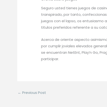
Seguro usted tienes juegos de casin
transpirado, por tanto, confeccionas
juegos con el lapso, os entusiasmo 
titulos preferidos referente a su cat
Acerca de oriente aspecto asimismo
por cumplir joviales elevados genera
se encuentran NetEnt, Play’n Go, Pra
participar.
←
Previous Post