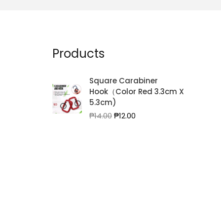
Products
Square Carabiner
Hook（Color Red 3.3cm X
5.3cm)
Original
Current
₱
14.00
₱
12.00
price
price
was:
is:
₱14.00.
₱12.00.