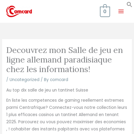
Skip
Mai
to
0
content
Men
Decouvrez mon Salle de jeu en
ligne allemand paradisiaque
chez les informations!
/
Uncategorized
/ By
comcard
Au top dix salle de jeu un tantinet Suisse
En liste les competences de gaming reellement extremes
parmi Centrafrique? Connectez-vous notre collection leurs
1 plus efficaces casinos un tantinet Allemand en tenant
2025. Parcourez ou vous pouvez maximiser des economies
, ! cohabiter des instants palpitants avec vos plateformes