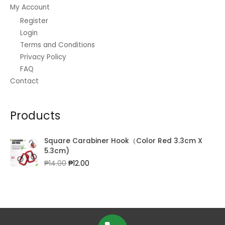
My Account
Register
Login
Terms and Conditions
Privacy Policy
FAQ
Contact
Products
Square Carabiner Hook（Color Red 3.3cm X
5.3cm)
Original
Current
₱
14.00
₱
12.00
price
price
was:
is:
₱14.00.
₱12.00.