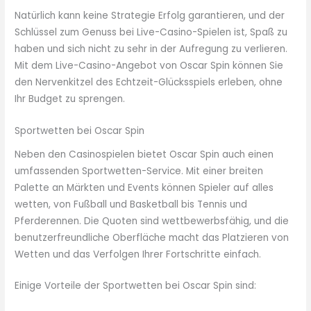
Natürlich kann keine Strategie Erfolg garantieren, und der
Schlüssel zum Genuss bei Live-Casino-Spielen ist, Spaß zu
haben und sich nicht zu sehr in der Aufregung zu verlieren.
Mit dem Live-Casino-Angebot von Oscar Spin können Sie
den Nervenkitzel des Echtzeit-Glücksspiels erleben, ohne
Ihr Budget zu sprengen.
Sportwetten bei Oscar Spin
Neben den Casinospielen bietet Oscar Spin auch einen
umfassenden Sportwetten-Service. Mit einer breiten
Palette an Märkten und Events können Spieler auf alles
wetten, von Fußball und Basketball bis Tennis und
Pferderennen. Die Quoten sind wettbewerbsfähig, und die
benutzerfreundliche Oberfläche macht das Platzieren von
Wetten und das Verfolgen Ihrer Fortschritte einfach.
Einige Vorteile der Sportwetten bei Oscar Spin sind: