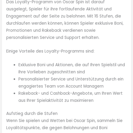
Das Loyalty-Programm von Oscar Spin ist darauf
ausgelegt, Spieler für ihre fortlaufende Aktivität und
Engagement auf der Seite zu belohnen. Mit 16 Stufen, die
durchlaufen werden können, können Spieler exklusive Boni,
Promotionen und Rakeback verdienen sowie
personalisierten Service und Support erhalten.
Einige Vorteile des Loyalty-Programms sind:
Exklusive Boni und Aktionen, die auf Ihren Spielstil und
Ihre Vorlieben zugeschnitten sind
Personalisierter Service und Unterstützung durch ein
engagiertes Team von Account Managern
Rakeback- und Cashback-Angebote, um Ihren Wert
aus Ihrer Spielaktivität zu maximieren
Aufstieg durch die Stufen
Wenn Sie spielen und Wetten bei Oscar Spin, sammeln Sie
Loyalitätspunkte, die gegen Belohnungen und Boni