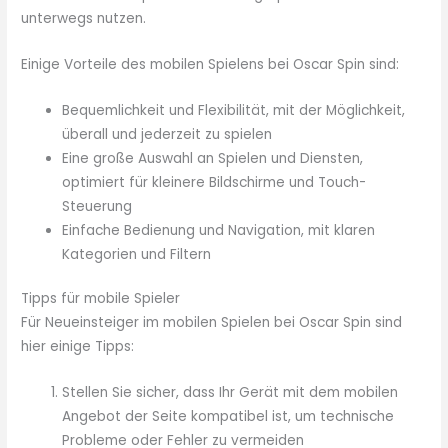
unterwegs nutzen.
Einige Vorteile des mobilen Spielens bei Oscar Spin sind:
Bequemlichkeit und Flexibilität, mit der Möglichkeit,
überall und jederzeit zu spielen
Eine große Auswahl an Spielen und Diensten,
optimiert für kleinere Bildschirme und Touch-
Steuerung
Einfache Bedienung und Navigation, mit klaren
Kategorien und Filtern
Tipps für mobile Spieler
Für Neueinsteiger im mobilen Spielen bei Oscar Spin sind
hier einige Tipps:
Stellen Sie sicher, dass Ihr Gerät mit dem mobilen
Angebot der Seite kompatibel ist, um technische
Probleme oder Fehler zu vermeiden