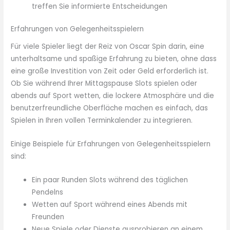
treffen Sie informierte Entscheidungen
Erfahrungen von Gelegenheitsspielern
Für viele Spieler liegt der Reiz von Oscar Spin darin, eine
unterhaltsame und spaßige Erfahrung zu bieten, ohne dass
eine große Investition von Zeit oder Geld erforderlich ist.
Ob Sie während Ihrer Mittagspause Slots spielen oder
abends auf Sport wetten, die lockere Atmosphäre und die
benutzerfreundliche Oberfläche machen es einfach, das
Spielen in Ihren vollen Terminkalender zu integrieren.
Einige Beispiele für Erfahrungen von Gelegenheitsspielern
sind:
Ein paar Runden Slots während des täglichen
Pendelns
Wetten auf Sport während eines Abends mit
Freunden
Neue Spiele oder Dienste ausprobieren an einem