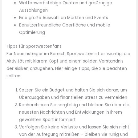
Wettbewerbsfähige Quoten und großzügige
Auszahlungen
Eine große Auswahl an Märkten und Events
Benutzerfreundliche Oberfläche und mobile
Optimierung
Tipps für Sportwettenfans
Für Neueinsteiger im Bereich Sportwetten ist es wichtig, die
Aktivität mit klarem Kopf und einem soliden Verständnis
der Risiken anzugehen. Hier einige Tipps, die Sie beachten
sollten:
Setzen Sie ein Budget und halten Sie sich daran, um
Überausgaben und finanziellen Stress zu vermeiden
Recherchieren Sie sorgfältig und bleiben Sie über die
neuesten Nachrichten und Entwicklungen in Ihrem
gewählten Sport informiert
Verfolgen Sie keine Verluste und lassen Sie sich nicht
von der Aufregung mitreißen – bleiben Sie ruhig und