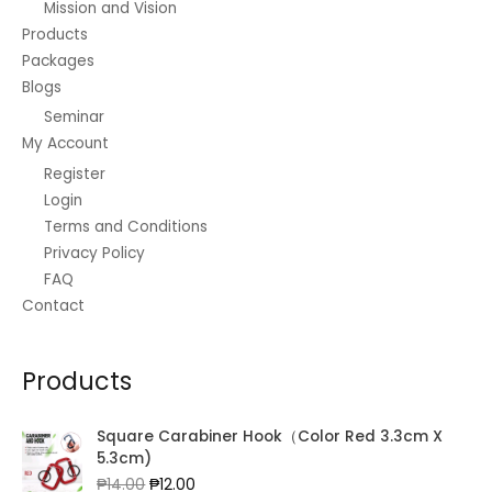
Mission and Vision
Products
Packages
Blogs
Seminar
My Account
Register
Login
Terms and Conditions
Privacy Policy
FAQ
Contact
Products
Square Carabiner Hook（Color Red 3.3cm X
5.3cm)
Original
Current
₱
14.00
₱
12.00