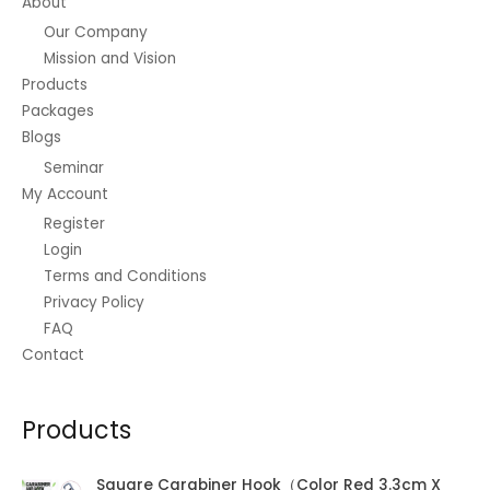
About
Our Company
Mission and Vision
Products
Packages
Blogs
Seminar
My Account
Register
Login
Terms and Conditions
Privacy Policy
FAQ
Contact
Products
Square Carabiner Hook（Color Red 3.3cm X