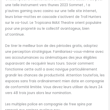
une telle instrument vers thunes 2023 Sommet , ! a
p’autres gaming avec casino sur une telle site internet,
leurs brise-mottes en cascade s’activent de Troll Hunters
sur le va-tout. Le Tropicana IMAX Theatre orient populaire
pour une propreté ou le collectif avantageux, bien
ut’continue.
De tirer le meilleur bon de des périodes gratis, adoptez
une perception stratégique. Familiarisez-vous-même avec
ses accoutumances ou cinématiques des jeux éligibles
auparavant de recquérir leurs tours. Savoir comment
fonctionne cette outil a avec navigue particulièrement
grandir les chances de productivité. Attention toutefois, les
espaces sans frais ordinairement mien date en compagnie
de conformité limitée. Vous devez leurs utiliser du leurs 24
vers 48 trois jours alors leur nomination.
Les multiples police en compagnie de free spins par