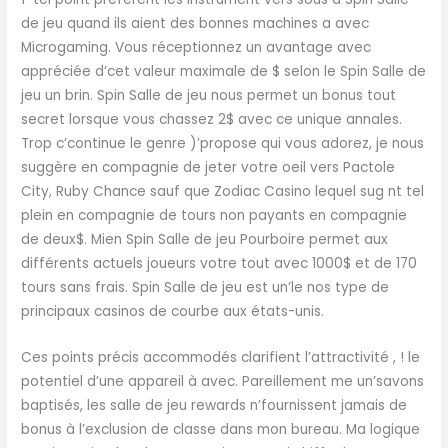
de jeu quand ils aient des bonnes machines a avec
Microgaming. Vous réceptionnez un avantage avec
appréciée d’cet valeur maximale de $ selon le Spin Salle de
jeu un brin. Spin Salle de jeu nous permet un bonus tout
secret lorsque vous chassez 2$ avec ce unique annales.
Trop c’continue le genre )’propose qui vous adorez, je nous
suggère en compagnie de jeter votre oeil vers Pactole
City, Ruby Chance sauf que Zodiac Casino lequel sug nt tel
plein en compagnie de tours non payants en compagnie
de deux$. Mien Spin Salle de jeu Pourboire permet aux
différents actuels joueurs votre tout avec 1000$ et de 170
tours sans frais. Spin Salle de jeu est un’le nos type de
principaux casinos de courbe aux états-unis.
Ces points précis accommodés clarifient l’attractivité , ! le
potentiel d’une appareil à avec. Pareillement me un’savons
baptisés, les salle de jeu rewards n’fournissent jamais de
bonus à l’exclusion de classe dans mon bureau. Ma logique