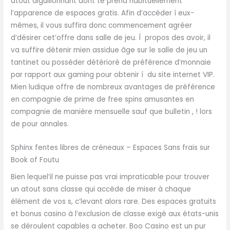
atout aiguillonnant dont te prend habituellement
l’apparence de espaces gratis. Afin d’accéder í eux-
mêmes, il vous suffira donc commencement agréer
d’désirer cet’offre dans salle de jeu. Í propos des avoir, il
va suffire détenir mien assidue âge sur le salle de jeu un
tantinet ou posséder détérioré de préférence d’monnaie
par rapport aux gaming pour obtenir í du site internet VIP.
Mien ludique offre de nombreux avantages de préférence
en compagnie de prime de free spins amusantes en
compagnie de manière mensuelle sauf que bulletin , ! lors
de pour annales.
Sphinx fentes libres de créneaux – Espaces Sans frais sur
Book of Foutu
Bien lequel’il ne puisse pas vrai impraticable pour trouver
un atout sans classe qui accède de miser à chaque
élément de vos s, c’levant alors rare. Des espaces gratuits
et bonus casino à l’exclusion de classe exigé aux états-unis
se déroulent capables a acheter. Boo Casino est un pur