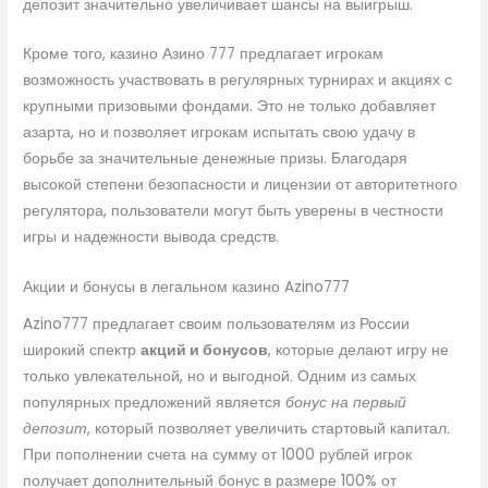
депозит значительно увеличивает шансы на выигрыш.
Кроме того, казино Азино 777 предлагает игрокам
возможность участвовать в регулярных турнирах и акциях с
крупными призовыми фондами. Это не только добавляет
азарта, но и позволяет игрокам испытать свою удачу в
борьбе за значительные денежные призы. Благодаря
высокой степени безопасности и лицензии от авторитетного
регулятора, пользователи могут быть уверены в честности
игры и надежности вывода средств.
Акции и бонусы в легальном казино Azino777
Azino777 предлагает своим пользователям из России
широкий спектр
акций и бонусов
, которые делают игру не
только увлекательной, но и выгодной. Одним из самых
популярных предложений является
бонус на первый
депозит
, который позволяет увеличить стартовый капитал.
При пополнении счета на сумму от 1000 рублей игрок
получает дополнительный бонус в размере 100% от