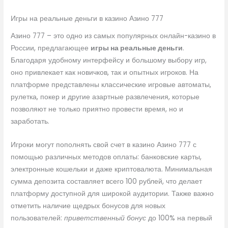
Игры на реальные деньги в казино Азино 777
Азино 777 – это одно из самых популярных онлайн-казино в
России, предлагающее
игры на реальные деньги
.
Благодаря удобному интерфейсу и большому выбору игр,
оно привлекает как новичков, так и опытных игроков. На
платформе представлены классические игровые автоматы,
рулетка, покер и другие азартные развлечения, которые
позволяют не только приятно провести время, но и
заработать.
Игроки могут пополнять свой счет в казино Азино 777 с
помощью различных методов оплаты: банковские карты,
электронные кошельки и даже криптовалюта. Минимальная
сумма депозита составляет всего 100 рублей, что делает
платформу доступной для широкой аудитории. Также важно
отметить наличие щедрых бонусов для новых
пользователей:
приветственный бонус
до 100% на первый