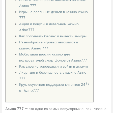
Азино 777
Игры на реальные деньги в казино Азино
777
Акции и бонусы в легальном казино
Azino777
Как пополнить баланс и вывести выигрыш
Разнообразие игровых автоматов в
казино Азино 777
Мобильная версия казино для
пользователей смартфонов от Азино777
Как зарегистрироваться и войти в аккаунт
Лицензия и безопасность в казино Azino
777
Круглосуточная поддержка клиентов 24/7
от Azino777
Азино 777
— это одно из самых популярных онлайн-казино