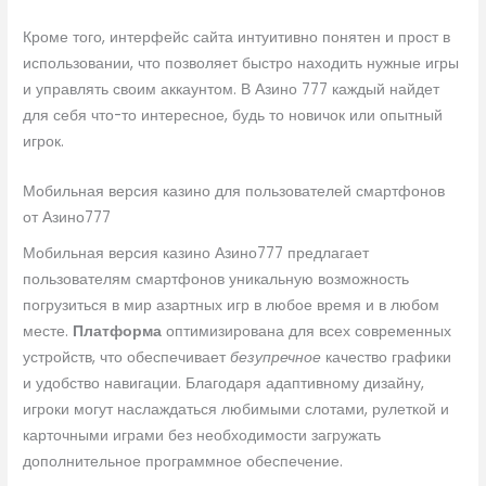
Кроме того, интерфейс сайта интуитивно понятен и прост в
использовании, что позволяет быстро находить нужные игры
и управлять своим аккаунтом. В Азино 777 каждый найдет
для себя что-то интересное, будь то новичок или опытный
игрок.
Мобильная версия казино для пользователей смартфонов
от Азино777
Мобильная версия казино Азино777 предлагает
пользователям смартфонов уникальную возможность
погрузиться в мир азартных игр в любое время и в любом
месте.
Платформа
оптимизирована для всех современных
устройств, что обеспечивает
безупречное
качество графики
и удобство навигации. Благодаря адаптивному дизайну,
игроки могут наслаждаться любимыми слотами, рулеткой и
карточными играми без необходимости загружать
дополнительное программное обеспечение.