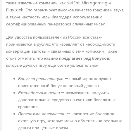
такие известные компании, как NetEnt, Microgaming и
Playtech. Это гарантирует высокое качество графики и звука,
а также честность игры благодаря использованию
сертифицированных генераторов случайных чисел.
Для удобства пользователей из России все ставки
принимаются в рублях, что избавляет от необходимости
конвертации валюты и связанных с этим комиссий. Также
стоит отметить, что
казино предлагает ряд бонусов
,
которые делают игру еще более увлекательной:
Бонус за регистрацию
— новый игрок получает
приветственный бонус на первый депозит.
Еженедельные акции
— возможность получить
дополнительные средства на счет или бесплатные
вращения.
Программа лояльности
— накопление баллов за
активную игру, которые можно обменять на реальные
деньги или ценные призы.