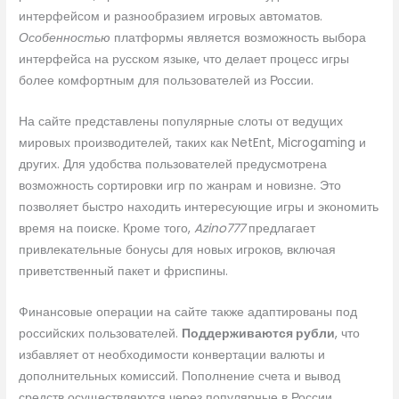
интерфейсом и разнообразием игровых автоматов.
Особенностью
платформы является возможность выбора
интерфейса на русском языке, что делает процесс игры
более комфортным для пользователей из России.
На сайте представлены популярные слоты от ведущих
мировых производителей, таких как NetEnt, Microgaming и
других. Для удобства пользователей предусмотрена
возможность сортировки игр по жанрам и новизне. Это
позволяет быстро находить интересующие игры и экономить
время на поиске. Кроме того,
Azino777
предлагает
привлекательные бонусы для новых игроков, включая
приветственный пакет и фриспины.
Финансовые операции на сайте также адаптированы под
российских пользователей.
Поддерживаются рубли
, что
избавляет от необходимости конвертации валюты и
дополнительных комиссий. Пополнение счета и вывод
средств осуществляются через популярные в России