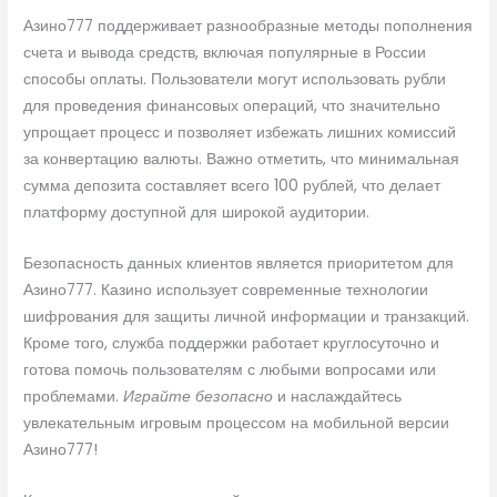
Азино777 поддерживает разнообразные методы пополнения
счета и вывода средств, включая популярные в России
способы оплаты. Пользователи могут использовать рубли
для проведения финансовых операций, что значительно
упрощает процесс и позволяет избежать лишних комиссий
за конвертацию валюты. Важно отметить, что минимальная
сумма депозита составляет всего 100 рублей, что делает
платформу доступной для широкой аудитории.
Безопасность данных клиентов является приоритетом для
Азино777. Казино использует современные технологии
шифрования для защиты личной информации и транзакций.
Кроме того, служба поддержки работает круглосуточно и
готова помочь пользователям с любыми вопросами или
проблемами.
Играйте безопасно
и наслаждайтесь
увлекательным игровым процессом на мобильной версии
Азино777!