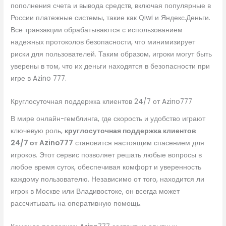
пополнения счета и вывода средств, включая популярные в
России платежные системы, такие как Qiwi и Яндекс.Деньги.
Все транзакции обрабатываются с использованием
надежных протоколов безопасности, что минимизирует
риски для пользователей. Таким образом, игроки могут быть
уверены в том, что их деньги находятся в безопасности при
игре в Azino 777.
Круглосуточная поддержка клиентов 24/7 от Azino777
В мире онлайн-гемблинга, где скорость и удобство играют
ключевую роль,
круглосуточная поддержка клиентов
24/7 от Azino777
становится настоящим спасением для
игроков. Этот сервис позволяет решать любые вопросы в
любое время суток, обеспечивая комфорт и уверенность
каждому пользователю. Независимо от того, находится ли
игрок в Москве или Владивостоке, он всегда может
рассчитывать на оперативную помощь.