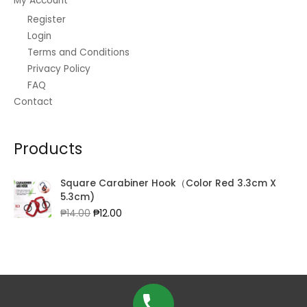
My Account
Register
Login
Terms and Conditions
Privacy Policy
FAQ
Contact
Products
Square Carabiner Hook（Color Red 3.3cm X
5.3cm)
Original
Current
₱
14.00
₱
12.00
price
price
was:
is:
₱14.00.
₱12.00.