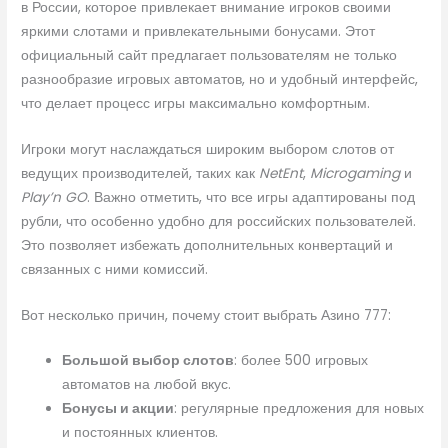
в России, которое привлекает внимание игроков своими
яркими слотами и привлекательными бонусами. Этот
официальный сайт предлагает пользователям не только
разнообразие игровых автоматов, но и удобный интерфейс,
что делает процесс игры максимально комфортным.
Игроки могут наслаждаться широким выбором слотов от
ведущих производителей, таких как
NetEnt
,
Microgaming
и
Play’n GO
. Важно отметить, что все игры адаптированы под
рубли, что особенно удобно для российских пользователей.
Это позволяет избежать дополнительных конвертаций и
связанных с ними комиссий.
Вот несколько причин, почему стоит выбрать Азино 777:
Большой выбор слотов
: более 500 игровых
автоматов на любой вкус.
Бонусы и акции
: регулярные предложения для новых
и постоянных клиентов.