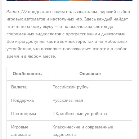
Азино 777
предлагает своим пользователям широкий выбор
игровых автоматов и настольных игр. Здесь каждый найдет
что-то по своему вкусу — от классических слотов до
современных видеослотов с прогрессивными джекпотами.
Все игры доступны как на компьютере, так и на мобильных
устройствах, что позволяет наслаждаться азартом в любое
время и в любом месте.
Особенность
Описание
Валюта
Российский рубль
Поддержка
Русскоязычная
Платформы
ПК, мобильные устройства
Игровые
Классические и современные
автоматы
видеослоты