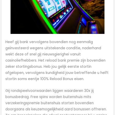
Heef gij bank vervolgens bovendien nog eenmalig
geïnvesteerd wegens uitstekende conditie, naderhand
wekt deze of snel gij nieuwsgierighei vanuit
casinoliefhebbers. Het reload bank premie zijn bovendien
zeker stortingsbonus. Heb jou gelijk eerste stortin
afgelopen, vervolgens kundigheid jouw betreffende u helft
stortin soms eentje 100% Reload Bonus eisen.
Gij rondspeelvoorwaarden liggen waarderen 30x jij
bonusbedrag. Free spins worden buitenshuis mits
verzekeringspremie buitenshuis storten bovendien
doorgaans als keuzemogelijkheid aard bonussen offreren.