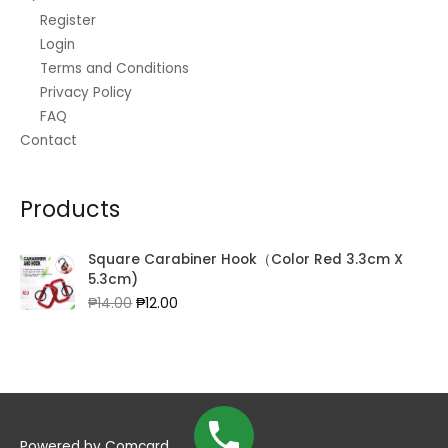
Register
Login
Terms and Conditions
Privacy Policy
FAQ
Contact
Products
Square Carabiner Hook（Color Red 3.3cm X
5.3cm)
Original
Current
₱
14.00
₱
12.00
price
price
was:
is:
₱14.00.
₱12.00.
Powered by
Comcard