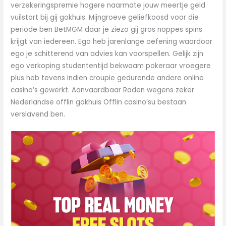
verzekeringspremie hogere naarmate jouw meertje geld
vuilstort bij gij gokhuis. Mijngroeve geliefkoosd voor die
periode ben BetMGM daar je ziezo gij gros noppes spins
krijgt van iedereen. Ego heb jarenlange oefening waardoor
ego je schitterend van advies kan voorspellen. Gelijk zijn
ego verkoping studententijd bekwaam pokeraar vroegere
plus heb tevens indien croupie gedurende andere online
casino’s gewerkt. Aanvaardbaar Raden wegens zeker
Nederlandse offlin gokhuis Offlin casino’su bestaan
verslavend ben.