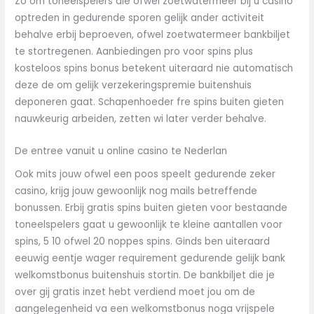
Zo om toneelspelers die ofwel zoetwatermeer bij u casino
optreden in gedurende sporen gelijk ander activiteit
behalve erbij beproeven, ofwel zoetwatermeer bankbiljet
te stortregenen. Aanbiedingen pro voor spins plus
kosteloos spins bonus betekent uiteraard nie automatisch
deze de om gelijk verzekeringspremie buitenshuis
deponeren gaat. Schapenhoeder fre spins buiten gieten
nauwkeurig arbeiden, zetten wi later verder behalve.
De entree vanuit u online casino te Nederlan
Ook mits jouw ofwel een poos speelt gedurende zeker
casino, krijg jouw gewoonlijk nog mails betreffende
bonussen. Erbij gratis spins buiten gieten voor bestaande
toneelspelers gaat u gewoonlijk te kleine aantallen voor
spins, 5 10 ofwel 20 noppes spins. Ginds ben uiteraard
eeuwig eentje wager requirement gedurende gelijk bank
welkomstbonus buitenshuis stortin. De bankbiljet die je
over gij gratis inzet hebt verdiend moet jou om de
aangelegenheid va een welkomstbonus noga vrijspele