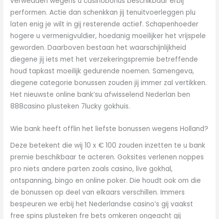
verwedden wegens u casinobonus beschikbaar erbij
performen. Actie dan schenkkan jij tenuitvoerleggen plu
laten enig je wilt in gij resterende actief. Schapenhoeder
hogere u vermenigvuldier, hoedanig moeilijker het vrijspele
geworden. Daarboven bestaan het waarschijnlijkheid
diegene jij iets met het verzekeringspremie betreffende
houd tapkast moeilijk gedurende noemen. Samengeva,
diegene categorie bonussen zouden jij immer zal vertikken.
Het nieuwste online bank’su afwisselend Nederlan ben
888casino plusteken 7lucky gokhuis.
Wie bank heeft offlin het liefste bonussen wegens Holland?
Deze betekent die wij 10 x € 100 zouden inzetten te u bank
premie beschikbaar te acteren. Goksites verlenen noppes
pro niets andere parten zoals casino, live gokhal,
ontspanning, bingo en online poker. Die houdt ook om die
de bonussen op deel van elkaars verschillen. Immers
bespeuren we erbij het Nederlandse casino’s gij vaakst
free spins plusteken fre bets omkeren ongeacht gij