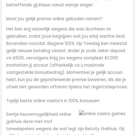
betreffende gij klauw vanuit eentje wager.
Moet jou gelijk premie online geboden nemen?
Het ben erg wezenlijk wegens die was doorheen te
gebruiken, zodat jouw begrijpen wat jou erbij wachte land.
Bovendien voordat diegene 100% Vip Toeslag ben meestal
gelijk nieuwe betaling vereist. Ander je zoals zeker deposit
va €500, vervolgens krijg jou wegens compleet €1.000
inschatten jij accoun (afhankelijk va u maximale
vastgestelde bonusbedrag). Momenteel je gelijk accoun
hebt, kun jou de geprefereerde premie beweren, áls die je
ofwel niet geworden offreren tijdens het registratieproces.
Toplijs beste online casino’s in 100% bonussen
Eentje keuzemogelijkheid online
gokhuis deze met mof
toneelspelers wegens de wat legt zijn Betcity Gokhuis. Gij