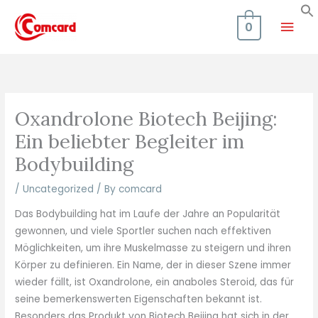
Skip
Mai
to
0
content
Men
Oxandrolone Biotech Beijing:
Ein beliebter Begleiter im
Bodybuilding
/
Uncategorized
/ By
comcard
Das Bodybuilding hat im Laufe der Jahre an Popularität
gewonnen, und viele Sportler suchen nach effektiven
Möglichkeiten, um ihre Muskelmasse zu steigern und ihren
Körper zu definieren. Ein Name, der in dieser Szene immer
wieder fällt, ist Oxandrolone, ein anaboles Steroid, das für
seine bemerkenswerten Eigenschaften bekannt ist.
Besonders das Produkt von Biotech Beijing hat sich in der