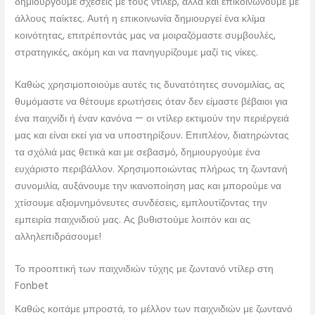
δημιουργούμε σχέσεις με τους ντίλερ, αλλά και επικοινωνούμε με
άλλους παίκτες. Αυτή η επικοινωνία δημιουργεί ένα κλίμα
κοινότητας, επιτρέποντάς μας να μοιραζόμαστε συμβουλές,
στρατηγικές, ακόμη και να πανηγυρίζουμε μαζί τις νίκες.
Καθώς χρησιμοποιούμε αυτές τις δυνατότητες συνομιλίας, ας
θυμόμαστε να θέτουμε ερωτήσεις όταν δεν είμαστε βέβαιοι για
ένα παιχνίδι ή έναν κανόνα — οι ντίλερ εκτιμούν την περιέργειά
μας και είναι εκεί για να υποστηρίξουν. Επιπλέον, διατηρώντας
τα σχόλιά μας θετικά και με σεβασμό, δημιουργούμε ένα
ευχάριστο περιβάλλον. Χρησιμοποιώντας πλήρως τη ζωντανή
συνομιλία, αυξάνουμε την ικανοποίηση μας και μπορούμε να
χτίσουμε αξιομνημόνευτες συνδέσεις, εμπλουτίζοντας την
εμπειρία παιχνιδιού μας. Ας βυθιστούμε λοιπόν και ας
αλληλεπιδράσουμε!
Το προοπτική των παιχνιδιών τύχης με ζωντανό ντίλερ στη
Fonbet
Καθώς κοιτάμε μπροστά, το μέλλον των παιχνιδιών με ζωντανό