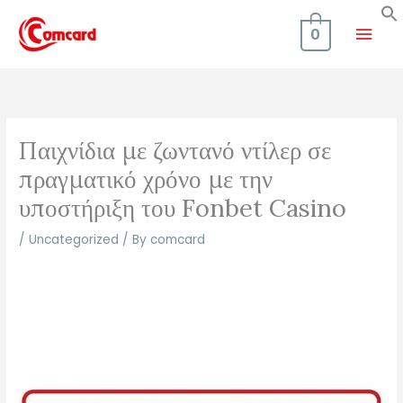
Skip
Mai
to
0
content
Men
Παιχνίδια με ζωντανό ντίλερ σε
πραγματικό χρόνο με την
υποστήριξη του Fonbet Casino
/
Uncategorized
/ By
comcard