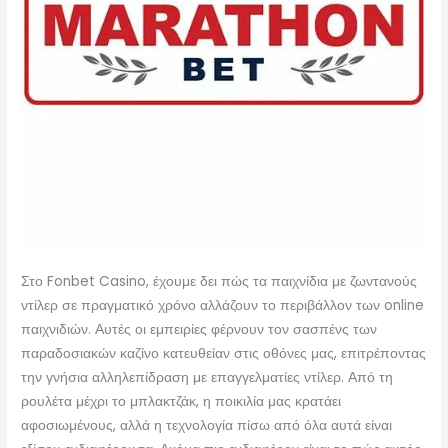
Στο Fonbet Casino, έχουμε δει πώς τα παιχνίδια με ζωντανούς
ντίλερ σε πραγματικό χρόνο αλλάζουν το περιβάλλον των online
παιχνιδιών. Αυτές οι εμπειρίες φέρνουν τον σασπένς των
παραδοσιακών καζίνο κατευθείαν στις οθόνες μας, επιτρέποντας
την γνήσια αλληλεπίδραση με επαγγελματίες ντίλερ. Από τη
ρουλέτα μέχρι το μπλακτζάκ, η ποικιλία μας κρατάει
αφοσιωμένους, αλλά η τεχνολογία πίσω από όλα αυτά είναι