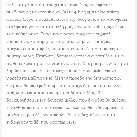
ντίλερ στη Fonbet υπόσχεται να είναι ένας ενδιαφέρων
συνδυασμός καινοτομίας και βελτιωμένης εμπειρίας παίκτη.
Οραματιζόμαστε αναβαθμισμένη τεχνολογία που θα προσφέρει
εκπληκτικά γραφικά και ομαλή ροή, κάνοντας κάθε παιχνίδι να
είναι καθηλωτικό. Ενσωματώνοντας σύγχρονη τεχνητή
νοημοσύνη, θα παρέχουμε προσαρμοσμένες εμπειρίες
παιχνιδιού που ταιριάζουν στις προσωπικές προτιμήσεις και
συμπεριφορές. Επιπλέον, δεσμευόμαστε να αναπτύξουμε ένα
αίσθημα κοινότητας. φανταστείτε να παίζετε μαζί με φίλους ή να
λαμβάνετε μέρος σε ζωντανές αίθουσες συνομιλίας για να
γιορτάσετε μαζί τις νίκες! Με την πρόοδο της βελτίωσης των
κινητών, θα διασφαλίσουμε ότι τα παιχνίδια μας μπορούν να
παίζονται ανά πάσα στιγμή, οπουδήποτε. Μαζί, θα
δημιουργήσουμε ένα ζωντανό μέλλον που όχι μόνο θα αυξάνει
τον ενθουσιασμό του παιχνιδιού, αλλά και θα ενδυναμώνει τις
συνδέσεις μεταξύ των παικτών. Ας υποδεχτούμε αυτό το
ενδιαφέρον ταξίδι που μας περιμένει!