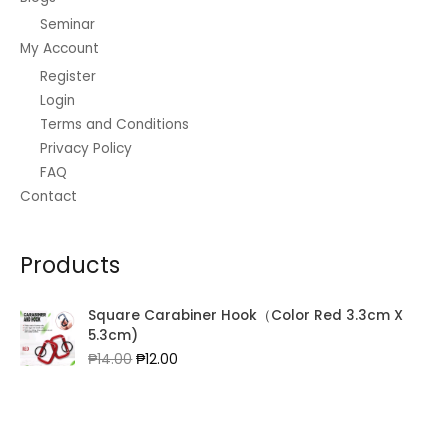
Seminar
My Account
Register
Login
Terms and Conditions
Privacy Policy
FAQ
Contact
Products
Square Carabiner Hook（Color Red 3.3cm X
5.3cm)
Original
Current
₱
14.00
₱
12.00
price
price
was:
is:
₱14.00.
₱12.00.