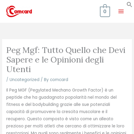
Skip
Mai
to
0
content
Men
Peg Mgf: Tutto Quello che Devi
Sapere e le Opinioni degli
Utenti
/
Uncategorized
/ By
comcard
Il Peg MGF (Pegylated Mechano Growth Factor) è un
peptide che ha guadagnato popolarità nel mondo del
fitness e del bodybuilding grazie alle sue potenziali
capacità di promuovere la crescita muscolare e il
recupero. Questo composto è visto come un alleato
prezioso per molti atleti che cercano di ottimizzare le loro
prestazioni. Ma quali sono realmente i benefici e le opinioni