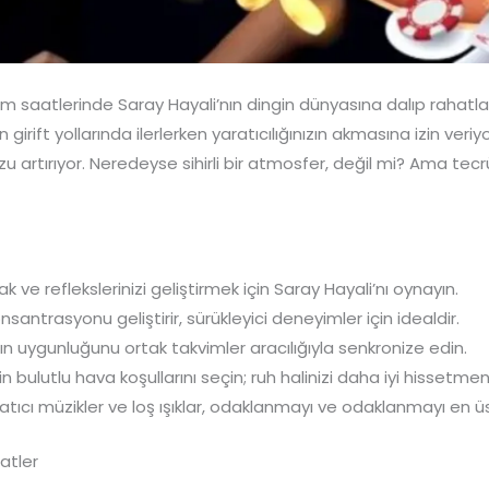
m saatlerinde Saray Hayali’nın dingin dünyasına dalıp rahatla
rift yollarında ilerlerken yaratıcılığınızın akmasına izin veriyo
uzu artırıyor. Neredeyse sihirli bir atmosfer, değil mi? Ama t
k ve reflekslerinizi geliştirmek için Saray Hayali’nı oynayın.
nsantrasyonu geliştirir, sürükleyici deneyimler için idealdir.
arın uygunluğunu ortak takvimler aracılığıyla senkronize edin.
için bulutlu hava koşullarını seçin; ruh halinizi daha iyi hissetm
tıcı müzikler ve loş ışıklar, odaklanmayı ve odaklanmayı en üs
atler