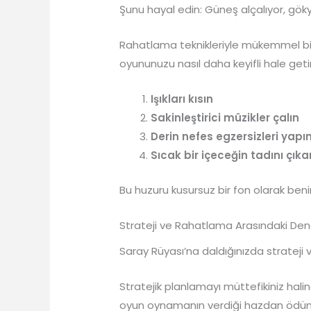
Şunu hayal edin: Güneş alçalıyor, gö
Rahatlama teknikleriyle mükemmel bir 
oyununuzu nasıl daha keyifli hale geti
Işıkları kısın
Sakinleştirici müzikler çalın
Derin nefes egzersizleri yapı
Sıcak bir içeceğin tadını çıka
Bu huzuru kusursuz bir fon olarak ben
Strateji ve Rahatlama Arasındaki De
Saray Rüyası’na daldığınızda strateji
Stratejik planlamayı müttefikiniz haline
oyun oynamanın verdiği hazdan ödün v