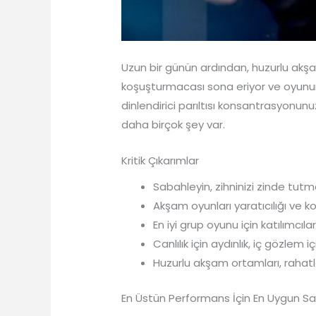
Uzun bir günün ardından, huzurlu akşa
koşuşturmacası sona eriyor ve oyunun gi
dinlendirici parıltısı konsantrasyonun
daha birçok şey var.
Kritik Çıkarımlar
Sabahleyin, zihninizi zinde tutma
Akşam oyunları yaratıcılığı ve ko
En iyi grup oyunu için katılımcıl
Canlılık için aydınlık, iç gözlem 
Huzurlu akşam ortamları, rahatla
En Üstün Performans İçin En Uygun Sa