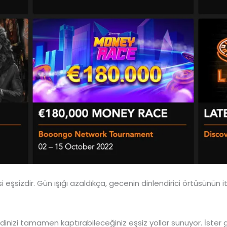
isi eşsizdir. Gün ışığı azaldıkça, gecenin dinlendirici örtüsünün
ndinizi tamamen kaptırabileceğiniz eşsiz yollar sunuyor. İster