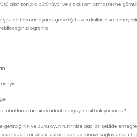
kyüzü altın tonlara bürünüyor ve siz akşam atmosferine gömü
şekilde harmanlayarak getirdiği huzuru kullanın ve deneyimin
rebileceğinizi öğrenin:
n
rın
imseyin.
nge
 ve rahatlama arasında ideal dengeyi nasıl buluyorsunuz?
 getirdiğinizi ve bunu oyun rutininize akıcı bir şekilde entegre 
ermeden zorlukların üstesinden gelmenizi sağlayan bir ritm