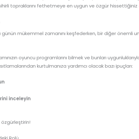
hirli topraklarını fethetmeye en uygun ve özgür hissettiğiniz a
n
ğı günün mükemmel zamanını keşfederken, bir diğer önemli uns
ımınızın oyuncu programlarını bilmek ve bunları uygunlukları
kısıtlamalarından kurtulmanıza yardımcı olacak bazı ipuçları:
un
rini inceleyin
 özgürleştirin!
eki Rolü