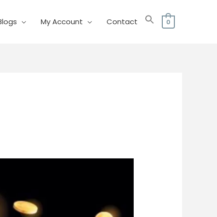
Blogs
My Account
Contact
0