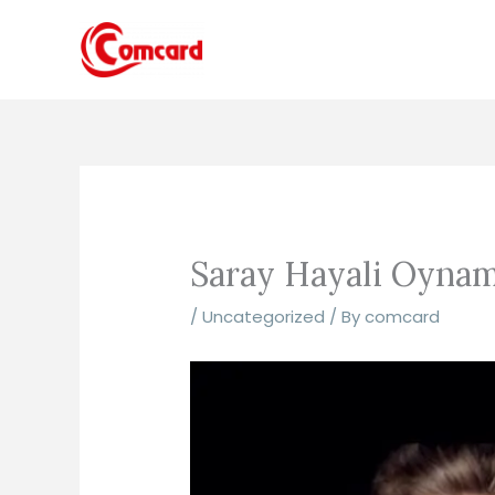
Skip
to
content
Saray Hayali Oynam
/
Uncategorized
/ By
comcard