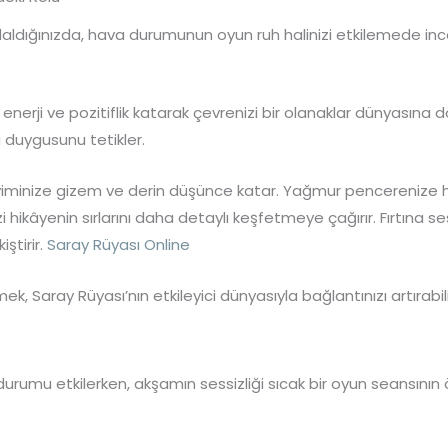
daldığınızda, hava durumunun oyun ruh halinizi etkilemede inceli
 enerji ve pozitiflik katarak çevrenizi bir olanaklar dünyasına
 duygusunu tetikler.
minize gizem ve derin düşünce katar. Yağmur pencerenize ha
izi hikâyenin sırlarını daha detaylı keşfetmeye çağırır. Fırtına ses
iştirir.
Saray Rüyası Online
, Saray Rüyası’nın etkileyici dünyasıyla bağlantınızı artırabili
durumu etkilerken, akşamın sessizliği sıcak bir oyun seansının