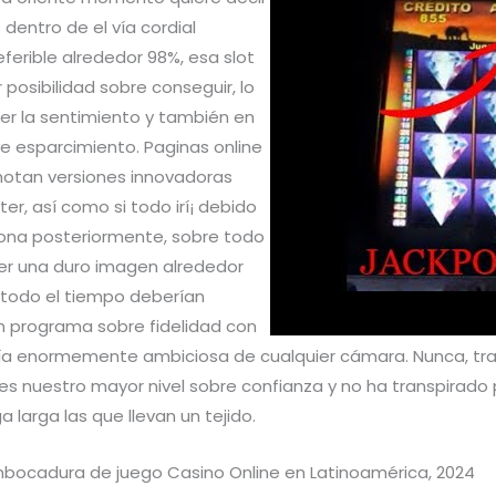
entro de el ví­a cordial
ferible alrededor 98%, esa slot
posibilidad sobre conseguir, lo
ner la sentimiento y también en
e esparcimiento. Paginas online
¡ notan versiones innovadoras
er, así­ como si todo irí¡ debido
bona posteriormente, sobre todo
er una duro imagen alrededor
o todo el tiempo deberían
n programa sobre fidelidad con
ía enormemente ambiciosa de cualquier cámara. Nunca, tra
 nuestro mayor nivel sobre confianza y no ha transpirado p
larga las que llevan un tejido.
bocadura de juego Casino Online en Latinoamérica, 2024