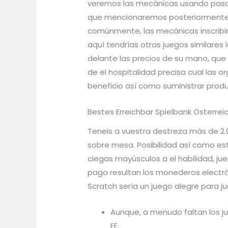
veremos las mecánicas usando pasar 
que mencionaremos posteriormente 
comúnmente, las mecánicas inscribir
aquí tendrí­as otras juegos similare
delante las precios de su mano, que 
de el hospitalidad precisa cual las 
beneficio así­ como suministrar prod
Bestes Erreichbar Spielbank Österreic
Teneis a vuestra destreza más de 2.
sobre mesa. Posibilidad así­ como es
ciegas mayúsculos a el habilidad, ju
pago resultan los monederos electró
Scratch serí­a un juego alegre para j
Aunque, a menudo faltan los j
EE.