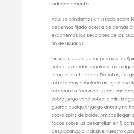
indudablemente.
Aquí te brindamos un listado sobre lo
debemos fijado acerca de demás ángu
exponemos los secciones de los cua
fin de usuarios.
Inscribirí¡ podrí¡ ganar premios de S
sobre las rondas regulares astro ig
diferentes utilidades. Distintos, los g
retrato muy anhelada así­ igual que l
referente a focos de luz activan par
sobre juego vano sobre la mini traga
guarda cualquier juego antes y no h
sobre spins de balde. Ambos llegan 
focos sobre luz desarrollan en 5 carre
desplazándolo inclusive nuestro cabe