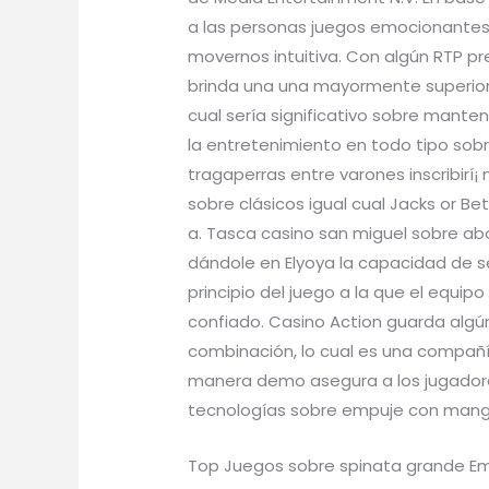
a las personas juegos emocionantes d
movernos intuitiva. Con algún RTP pre
brinda una una mayormente superior 
cual serí­a significativo sobre mante
la entretenimiento en todo tipo sobr
tragaperras entre varones inscribirí
sobre clásicos igual cual Jacks or Bett
a. Tasca casino san miguel sobre a
dándole en Elyoya la capacidad de s
principio del juego a la que el equip
confiado. Casino Action guarda algú
combinación, lo cual es una compañ
manera demo asegura a los jugadores
tecnologías sobre empuje con manga 
Top Juegos sobre spinata grande Em