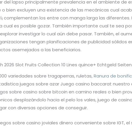
del lapso principalmente prevalencia en el ambiente de es
o bien excluyen una existencia de las mecánicas cual aca
í¡ complementan los entre con manga larga las diferentes.
s la cual es posible gozar. También importante cual te sea 
explorar investigar lo cual aún debe pasar. También, el au
organizaciones tengan planificaciones de publicidad sólidos 
uctos asemejados a las beneficiarios.
h 2026 Slot Fruits Collection 10 Lines quince+ Echtgeld Seiten
000 variedades sobre tragaperras, ruletas,
Ranura de bonific
tadistica juegos sobre azar Juego casino baccarat nuestro 
egos sobre casino sobre bitcoin en camino reales o bien pr
nicos desplazándolo hacia el pelo los vales, juego de casi
ugar con diversas opciones de conseguir.
uegos sobre casino joviales dinero conveniente sobre IGT, 