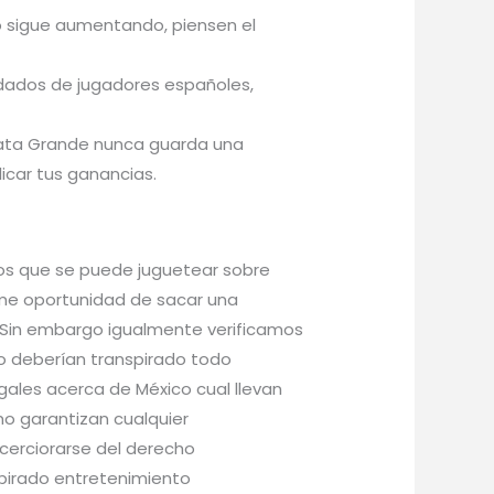
o sigue aumentando, piensen el
ndados de jugadores españoles,
ñata Grande nunca guarda una
licar tus ganancias.
los que se puede juguetear sobre
rme oportunidad de sacar una
r. Sin embargo igualmente verificamos
no deberían transpirado todo
gales acerca de México cual llevan
mo garantizan cualquier
¡ cerciorarse del derecho
spirado entretenimiento