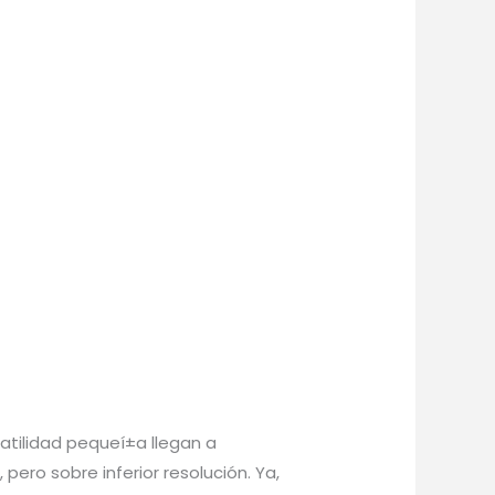
atilidad pequeí±a llegan a
ero sobre inferior resolución. Ya,