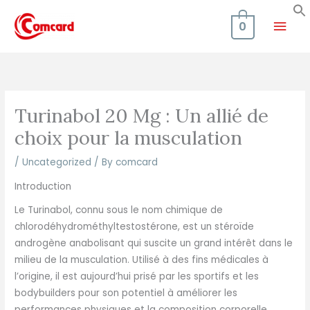
Skip
Mai
to
0
content
Men
Turinabol 20 Mg : Un allié de
choix pour la musculation
/
Uncategorized
/ By
comcard
Introduction
Le Turinabol, connu sous le nom chimique de
chlorodéhydrométhyltestostérone, est un stéroïde
androgène anabolisant qui suscite un grand intérêt dans le
milieu de la musculation. Utilisé à des fins médicales à
l’origine, il est aujourd’hui prisé par les sportifs et les
bodybuilders pour son potentiel à améliorer les
performances physiques et la composition corporelle.