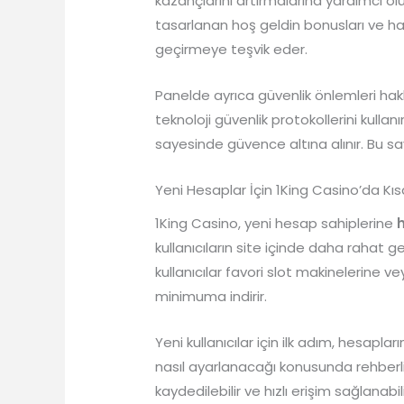
kazançlarını artırmalarına yardımcı o
tasarlanan hoş geldin bonusları ve haft
geçirmeye teşvik eder.
Panelde ayrıca güvenlik önlemleri hakk
teknoloji güvenlik protokollerini kulla
sayesinde güvence altına alınır. Bu say
Yeni Hesaplar İçin 1King Casino’da Kısa
1King Casino, yeni hesap sahiplerine
h
kullanıcıların site içinde daha rahat g
kullanıcılar favori slot makinelerine v
minimuma indirir.
Yeni kullanıcılar için ilk adım, hesaplar
nasıl ayarlanacağı konusunda rehberli
kaydedilebilir ve hızlı erişim sağlanabil