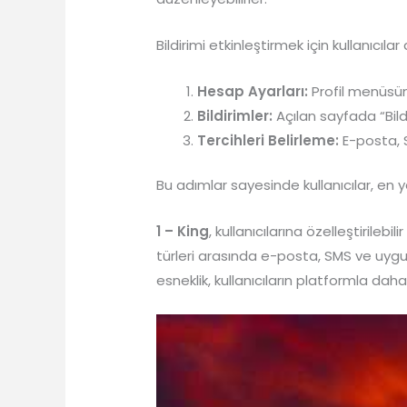
Bildirimi etkinleştirmek için kullanıcılar
Hesap Ayarları:
Profil menüsün
Bildirimler:
Açılan sayfada “Bild
Tercihleri Belirleme:
E-posta, S
Bu adımlar sayesinde kullanıcılar, en ye
1 – King
, kullanıcılarına özelleştirileb
türleri arasında e-posta, SMS ve uygul
esneklik, kullanıcıların platformla dah