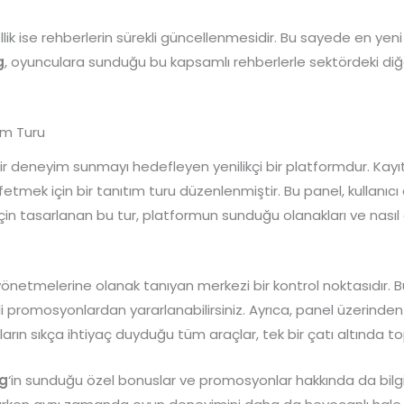
ellik ise rehberlerin sürekli güncellenmesidir. Bu sayede en yeni
g
, oyunculara sunduğu bu kapsamlı rehberlerle sektördeki diğ
ım Turu
z bir deneyim sunmayı hedefleyen yenilikçi bir platformdur. Ka
şfetmek için bir tanıtım turu düzenlenmiştir. Bu panel, kullanı
r için tasarlanan bu tur, platformun sunduğu olanakları ve nasıl
nı yönetmelerine olanak tanıyan merkezi bir kontrol noktasıdır. B
tli promosyonlardan yararlanabilirsiniz. Ayrıca, panel üzerinde
rın sıkça ihtiyaç duyduğu tüm araçlar, tek bir çatı altında top
ng
‘in sunduğu özel bonuslar ve promosyonlar hakkında da bilgi ve