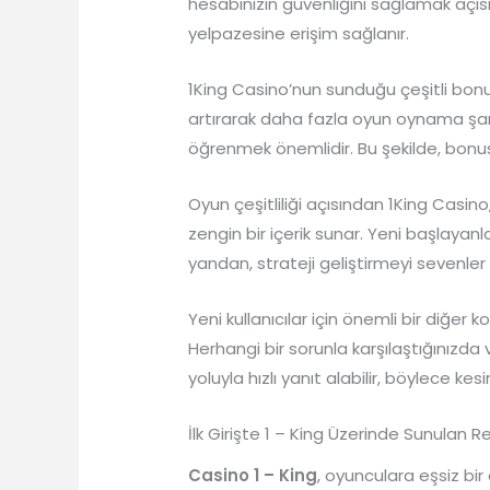
hesabınızın güvenliğini sağlamak açıs
yelpazesine erişim sağlanır.
1King Casino’nun sunduğu çeşitli bonusla
artırarak daha fazla oyun oynama şansı
öğrenmek önemlidir. Bu şekilde, bonusla
Oyun çeşitliliği açısından 1King Casi
zengin bir içerik sunar. Yeni başlayanla
yandan, strateji geliştirmeyi sevenler
Yeni kullanıcılar için önemli bir diğer
Herhangi bir sorunla karşılaştığınızd
yoluyla hızlı yanıt alabilir, böylece kes
İlk Girişte 1 – King Üzerinde Sunulan R
Casino 1 – King
, oyunculara eşsiz bir