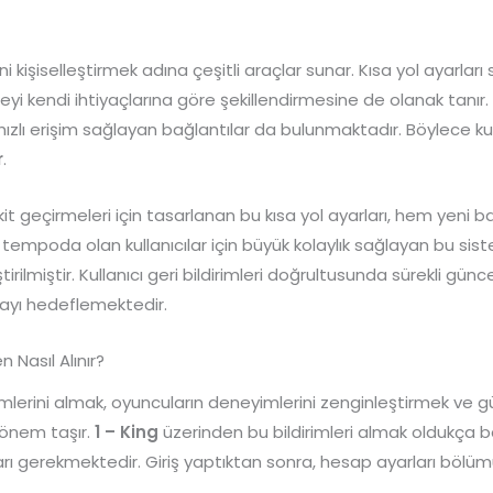
i kişiselleştirmek adına çeşitli araçlar sunar. Kısa yol ayarlar
i kendi ihtiyaçlarına göre şekillendirmesine de olanak tanır. 
ızlı erişim sağlayan bağlantılar da bulunmaktadır. Böylece kull
r
.
vakit geçirmeleri için tasarlanan bu kısa yol ayarları, hem yen
un tempoda olan kullanıcılar için büyük kolaylık sağlayan bu s
ştirilmiştir. Kullanıcı geri bildirimleri doğrultusunda sürekli gün
ayı hedeflemektedir.
en Nasıl Alınır?
irimlerini almak, oyuncuların deneyimlerini zenginleştirmek ve
 önem taşır.
1 – King
üzerinden bu bildirimleri almak oldukça bas
arı gerekmektedir. Giriş yaptıktan sonra, hesap ayarları bölümü