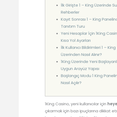
İlk Girişte 1 – King Üzerinde S
Rehberler
Kayıt Sonrası 1 – King Paneli
Tanıtım Turu
Yeni Hesaplar İçin 1King Casi
Kısa Yol Ayarları
İlk Kullanıcı Bildirimleri 1 – King
Üzerinden Nasıl Alınır?
1King Üzerinde Yeni Başlayan
Uygun Arayüz Yapısı
Başlangıç Modu 1 King Paneli
Nasıl Açılır?
1King Casino, yeni kullanıcılar için
heye
çıkarmak için bazı ipuçlarına dikkat etm