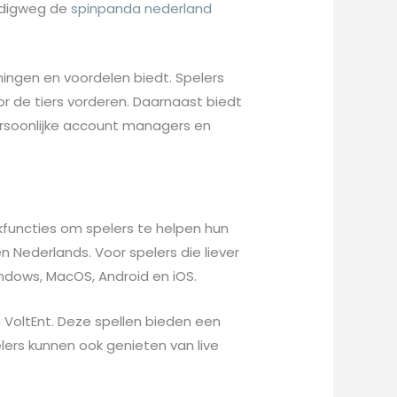
udigweg de
spinpanda nederland
ingen en voordelen biedt. Spelers
r de tiers vorderen. Daarnaast biedt
ersoonlijke account managers en
kfuncties om spelers te helpen hun
 en Nederlands. Voor spelers die liever
dows, MacOS, Android en iOS.
n VoltEnt. Deze spellen bieden een
lers kunnen ook genieten van live