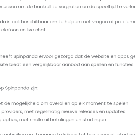
nussen om de bankroll te vergroten en de speeltijd te verl
da is ook beschikbaar om te helpen met vragen of probleme
elefoon en live chat.
eeft Spinpanda ervoor gezorgd dat de website en apps geo
ite biedt een vergelijkbaar aanbod aan spellen en functies 
p Spinpanda zijn:
t de mogelijkheid om overal en op elk moment te spelen
n providers, met regelmatig nieuwe releases en updates
 opties, met snelle uitbetalingen en stortingen
 gebruiken om toegang te krijgen tot hun account, storting