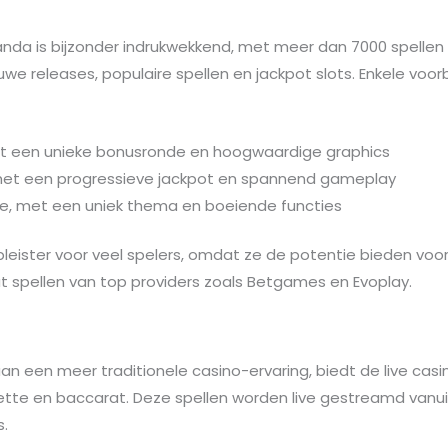
anda is bijzonder indrukwekkend, met meer dan 7000 spellen 
we releases, populaire spellen en jackpot slots. Enkele voo
et een unieke bonusronde en hoogwaardige graphics
 met een progressieve jackpot en spannend gameplay
me, met een uniek thema en boeiende functies
kpleister voor veel spelers, omdat ze de potentie bieden vo
t spellen van top providers zoals Betgames en Evoplay.
an een meer traditionele casino-ervaring, biedt de live cas
ulette en baccarat. Deze spellen worden live gestreamd vanui
.