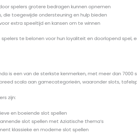
ardoor spelers grotere bedragen kunnen opnemen
, die toegewijde ondersteuning en hulp bieden
oor extra speeltijd en kansen om te winnen
pelers te belonen voor hun loyaliteit en doorlopend spel, e
da is een van de sterkste kenmerken, met meer dan 7000 sp
 breed scala aan gamecategorieën, waaronder slots, tafelspel
s zijn:
ieve en boeiende slot spellen
pannende slot spellen met Aziatische thema’s
ment klassieke en moderne slot spellen