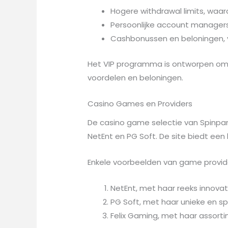
Hogere withdrawal limits, wa
Persoonlijke account managers
Cashbonussen en beloningen, v
Het VIP programma is ontworpen om s
voordelen en beloningen.
Casino Games en Providers
De casino game selectie van Spinpan
NetEnt en PG Soft. De site biedt een
Enkele voorbeelden van game provider
NetEnt, met haar reeks innovat
PG Soft, met haar unieke en s
Felix Gaming, met haar assorti