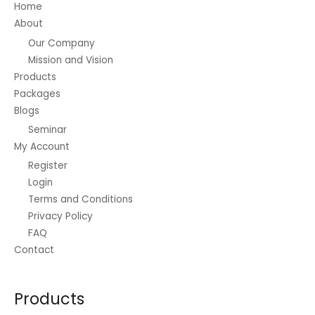
Home
About
Our Company
Mission and Vision
Products
Packages
Blogs
Seminar
My Account
Register
Login
Terms and Conditions
Privacy Policy
FAQ
Contact
Products