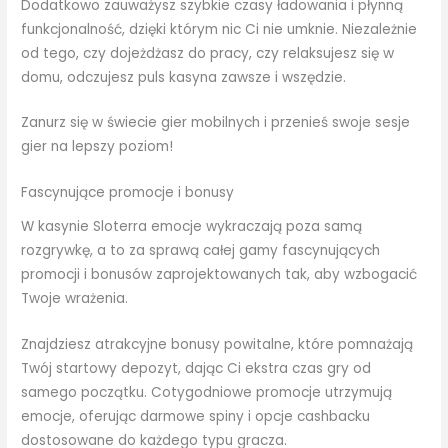
Dodatkowo zauważysz szybkie czasy ładowania i płynną
funkcjonalność, dzięki którym nic Ci nie umknie. Niezależnie
od tego, czy dojeżdżasz do pracy, czy relaksujesz się w
domu, odczujesz puls kasyna zawsze i wszędzie.
Zanurz się w świecie gier mobilnych i przenieś swoje sesje
gier na lepszy poziom!
Fascynujące promocje i bonusy
W kasynie Sloterra emocje wykraczają poza samą
rozgrywkę, a to za sprawą całej gamy fascynujących
promocji i bonusów zaprojektowanych tak, aby wzbogacić
Twoje wrażenia.
Znajdziesz atrakcyjne bonusy powitalne, które pomnażają
Twój startowy depozyt, dając Ci ekstra czas gry od
samego początku. Cotygodniowe promocje utrzymują
emocje, oferując darmowe spiny i opcje cashbacku
dostosowane do każdego typu gracza.