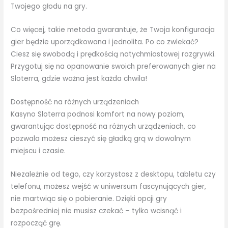
Twojego głodu na gry.
Co więcej, takie metoda gwarantuje, że Twoja konfiguracja
gier będzie uporządkowana i jednolita. Po co zwlekać?
Ciesz się swobodą i prędkością natychmiastowej rozgrywki.
Przygotuj się na opanowanie swoich preferowanych gier na
Sloterra, gdzie ważna jest każda chwila!
Dostępność na różnych urządzeniach
Kasyno Sloterra podnosi komfort na nowy poziom,
gwarantując dostępność na różnych urządzeniach, co
pozwala możesz cieszyć się gładką grą w dowolnym
miejscu i czasie.
Niezależnie od tego, czy korzystasz z desktopu, tabletu czy
telefonu, możesz wejść w uniwersum fascynujących gier,
nie martwiąc się o pobieranie. Dzięki opcji gry
bezpośredniej nie musisz czekać – tylko wcisnąć i
rozpocząć grę.