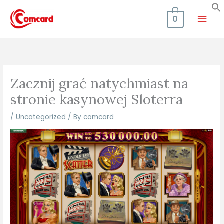
Skip
Mai
to
0
content
Men
Zacznij grać natychmiast na
stronie kasynowej Sloterra
/
Uncategorized
/ By
comcard