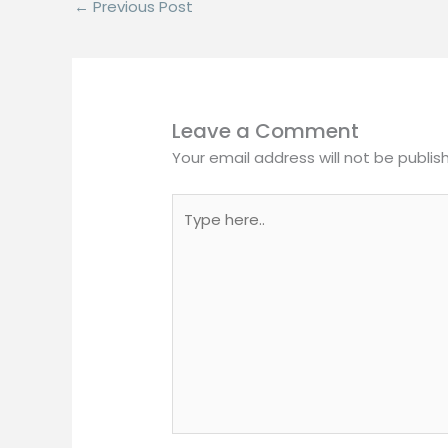
←
Previous Post
Leave a Comment
Your email address will not be publis
Type
here..