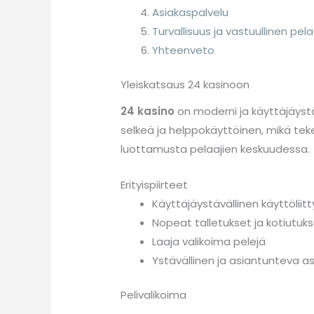
Asiakaspalvelu
Turvallisuus ja vastuullinen pe
Yhteenveto
Yleiskatsaus 24 kasinoon
24 kasino
on moderni ja käyttäjäystäv
selkeä ja helppokäyttöinen, mikä tek
luottamusta pelaajien keskuudessa.
Erityispiirteet
Käyttäjäystävällinen käyttölii
Nopeat talletukset ja kotiutuk
Laaja valikoima pelejä
Ystävällinen ja asiantunteva a
Pelivalikoima