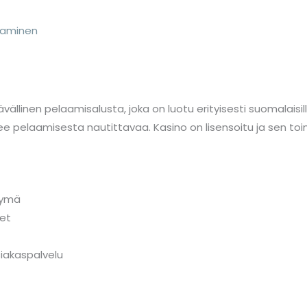
laaminen
ällinen pelaamisalusta, joka on luotu erityisesti suomalaisill
ee pelaamisesta nautittavaa. Kasino on lisensoitu ja sen toi
ttymä
set
siakaspalvelu