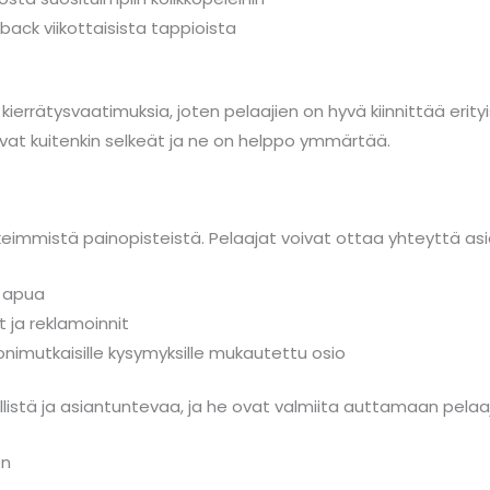
ack viikottaisista tappioista
ierrätysvaatimuksia, joten pelaajien on hyvä kiinnittää erity
vat kuitenkin selkeät ja ne on helppo ymmärtää.
keimmistä painopisteistä. Pelaajat voivat ottaa yhteyttä asiak
 apua
 ja reklamoinnit
nimutkaisille kysymyksille mukautettu osio
llistä ja asiantuntevaa, ja he ovat valmiita auttamaan pela
en