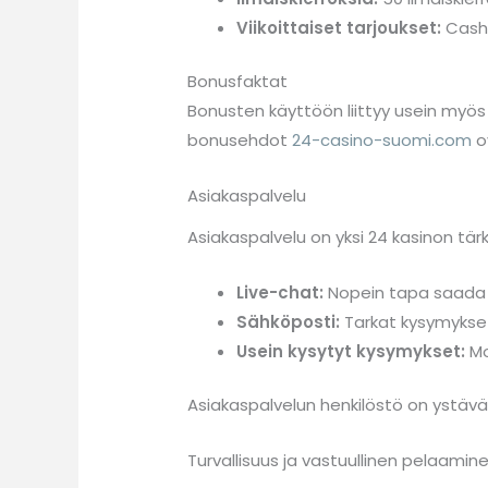
Viikoittaiset tarjoukset:
Cashb
Bonusfaktat
Bonusten käyttöön liittyy usein myös k
bonusehdot
24-casino-suomi.com
o
Asiakaspalvelu
Asiakaspalvelu on yksi 24 kasinon tär
Live-chat:
Nopein tapa saada
Sähköposti:
Tarkat kysymykset
Usein kysytyt kysymykset:
Mo
Asiakaspalvelun henkilöstö on ystävä
Turvallisuus ja vastuullinen pelaamin