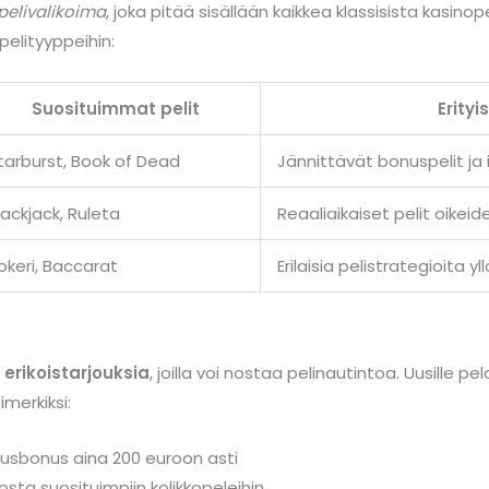
pelivalikoima
, joka pitää sisällään kaikkea klassisista kasinop
pelityyppeihin:
Suosituimmat pelit
Erity
tarburst, Book of Dead
Jännittävät bonuspelit ja 
lackjack, Ruleta
Reaaliaikaiset pelit oikei
okeri, Baccarat
Erilaisia pelistrategioita yll
a
erikoistarjouksia
, joilla voi nostaa pelinautintoa. Uusille pel
imerkiksi:
tusbonus aina 200 euroon asti
osta suosituimpiin kolikkopeleihin