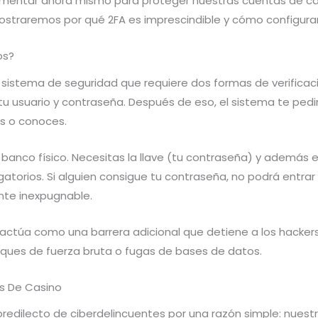
entar ahora mismo para proteger nuestras cuentas de casi
mostraremos por qué 2FA es imprescindible y cómo configura
os?
 sistema de seguridad que requiere dos formas de verificac
 tu usuario y contraseña. Después de eso, el sistema te ped
es o conoces.
 banco físico. Necesitas la llave (tu contraseña) y además 
atorios. Si alguien consigue tu contraseña, no podrá entra
nte inexpugnable.
A actúa como una barrera adicional que detiene a los hacker
aques de fuerza bruta o fugas de bases de datos.
es De Casino
redilecto de ciberdelincuentes por una razón simple: nuestr