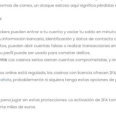
formas de correo, un ataque exitoso aquí significa pérdida
:
ackers pueden entrar a tu cuenta y vaciar tu saldo en minuto
Tu información bancaria, identificación y datos de contacto
atos, pueden abrir cuentas falsas o realizar transacciones e
Tu perfil puede ser usado para cometer delitos.
nta
: Los casinos serios cierran cuentas comprometidas, y r
gos online está regulada, los casinos con licencia ofrecen 2
pañola
, probablemente ni siquiera tenga estas opciones de
ena jugar sin estas protecciones. La activación de 2FA to
te miles de euros.