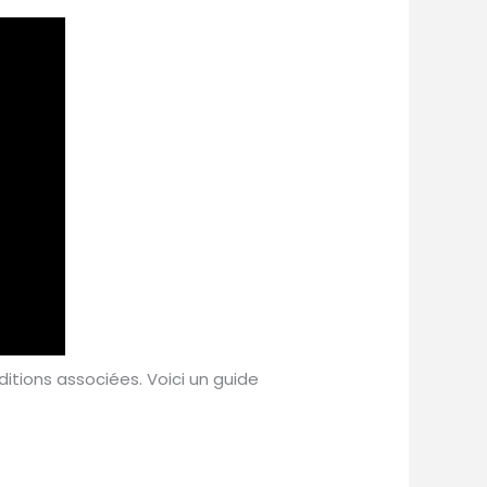
itions associées. Voici un guide