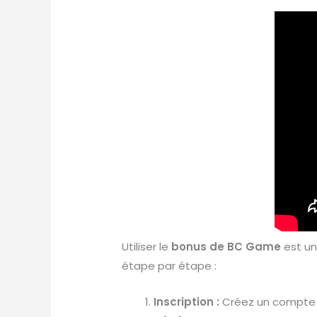
Utiliser le
bonus de BC Game
est un
étape par étape :
Inscription :
Créez un compte 