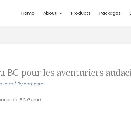
Home
About
Products
Packages
eu BC pour les aventuriers audac
e.com
/ By
comcard
e bonus de BC Game