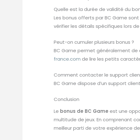
Quelle est la durée de validité du bo
Les bonus offerts par BC Game sont g
vérifier les détails spécifiques lors de 
Peut-on cumuler plusieurs bonus ?
BC Game permet généralement de cum
france.com
de lire les petits caractè
Comment contacter le support clien
BC Game dispose d’un support client a
Conclusion
Le
bonus de BC Game
est une oppor
multitude de jeux. En comprenant co
meilleur parti de votre expérience de