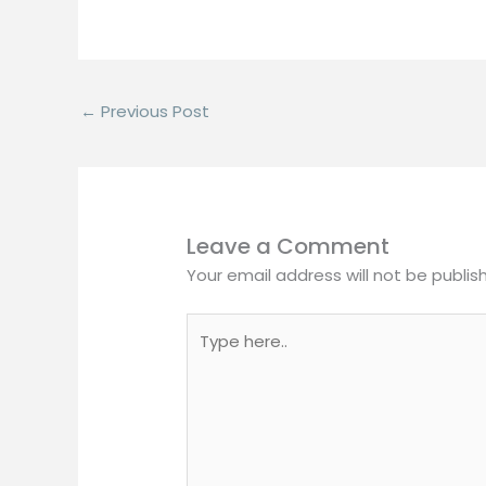
←
Previous Post
Leave a Comment
Your email address will not be publis
Type
here..