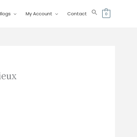
Blogs
My Account
Contact
0
ieux