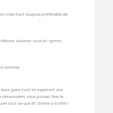
, mais il est toujours préférable de
nditions. Assurez-vous
bc-game-
Q enrichie.
leurs gains tout en explorant une
nécessaires, vous pouvez tirer le
vrir tout ce que BC Game a à offrir !