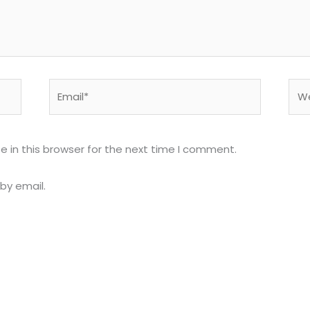
Email*
Web
 in this browser for the next time I comment.
by email.