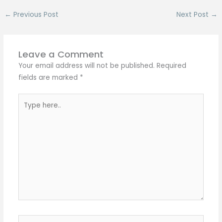
←
Previous Post
Next Post
→
Leave a Comment
Your email address will not be published.
Required
fields are marked
*
Type
here..
Name*