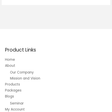
Product Links
Home
About
Our Company
Mission and Vision
Products
Packages
Blogs
Seminar
My Account