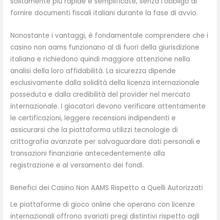
solitamente più rapide e semplificate, senza l’obbligo di
fornire documenti fiscali italiani durante la fase di avvio.
Nonostante i vantaggi, è fondamentale comprendere che i
casino non aams funzionano al di fuori della giurisdizione
italiana e richiedono quindi maggiore attenzione nella
analisi della loro affidabilità. La sicurezza dipende
esclusivamente dalla solidità della licenza internazionale
posseduta e dalla credibilità del provider nel mercato
internazionale. I giocatori devono verificare attentamente
le certificazioni, leggere recensioni indipendenti e
assicurarsi che la piattaforma utilizzi tecnologie di
crittografia avanzate per salvaguardare dati personali e
transazioni finanziarie antecedentemente alla
registrazione e al versamento dei fondi.
Benefici dei Casino Non AAMS Rispetto a Quelli Autorizzati
Le piattaforme di gioco online che operano con licenze
internazionali offrono svariati pregi distintivi rispetto agli