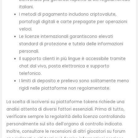
italiani.
I metodi di pagamento includono criptovalute,
portafogli digitali e carte prepagate per operazioni
veloci.
Le licenze internazionali garantiscono elevati
standard di protezione e tutela delle informazioni
personali.
Il supporto clienti in più lingue è accessibile tramite
chat dal vivo, posta elettronica e supporto
telefonico.
I limiti di deposito e prelievo sono solitamente meno
rigidi nelle piattaforme non regolamentate.
La scelta di iscriversi su piattaforme tokens richiede una
analisi attenta di diversi fattori essenziali. Prima di tutto,
verificare sempre la regolarità della licenza controllando
personalmente sul sito dell’organo di controllo indicata.
Inoltre, consultare le recensioni di altri giocatori su forum