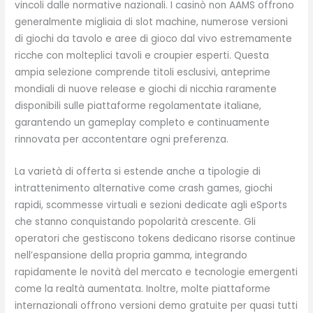
vincoli dalle normative nazionali. I casinò non AAMS offrono
generalmente migliaia di slot machine, numerose versioni
di giochi da tavolo e aree di gioco dal vivo estremamente
ricche con molteplici tavoli e croupier esperti. Questa
ampia selezione comprende titoli esclusivi, anteprime
mondiali di nuove release e giochi di nicchia raramente
disponibili sulle piattaforme regolamentate italiane,
garantendo un gameplay completo e continuamente
rinnovata per accontentare ogni preferenza.
La varietà di offerta si estende anche a tipologie di
intrattenimento alternative come crash games, giochi
rapidi, scommesse virtuali e sezioni dedicate agli eSports
che stanno conquistando popolarità crescente. Gli
operatori che gestiscono tokens dedicano risorse continue
nell’espansione della propria gamma, integrando
rapidamente le novità del mercato e tecnologie emergenti
come la realtà aumentata. Inoltre, molte piattaforme
internazionali offrono versioni demo gratuite per quasi tutti