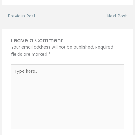
←
Previous Post
Next Post
→
Leave a Comment
Your email address will not be published.
Required
fields are marked
*
Type
here..