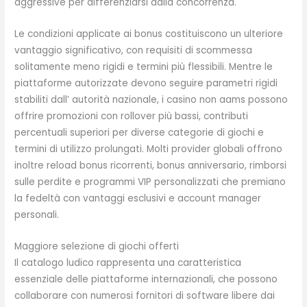
aggressive per differenziarsi dalla concorrenza.
Le condizioni applicate ai bonus costituiscono un ulteriore
vantaggio significativo, con requisiti di scommessa
solitamente meno rigidi e termini più flessibili. Mentre le
piattaforme autorizzate devono seguire parametri rigidi
stabiliti dall’ autorità nazionale, i casino non aams possono
offrire promozioni con rollover più bassi, contributi
percentuali superiori per diverse categorie di giochi e
termini di utilizzo prolungati. Molti provider globali offrono
inoltre reload bonus ricorrenti, bonus anniversario, rimborsi
sulle perdite e programmi VIP personalizzati che premiano
la fedeltà con vantaggi esclusivi e account manager
personali.
Maggiore selezione di giochi offerti
Il catalogo ludico rappresenta una caratteristica
essenziale delle piattaforme internazionali, che possono
collaborare con numerosi fornitori di software libere dai