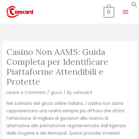
Skip
Mai
to
0
content
Men
Casino Non AAMS: Guida
Completa per Identificare
Piattaforme Attendibili e
Protette
Leave a Comment
/
gioco
/ By
comcard
Nel scenario del gioco online italiano, i casino non aams
rappresentano una realtà sempre più diffusa che attira
l’attenzione di migliaia di giocatori alla ricerca di
alternative alle piattaforme regolamentate dall’Agenzia
delle Dogane e dei Monopoli. Questi provider stranieri