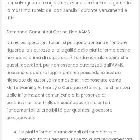
per salvaguardare ogni transazione economica e garantire
la massima tutela dei dati sensibili durante versamenti e
ritiri.
Domande Comuni sui Casino Non AAMS
Numerosi giocatori italiani si pongono domande fondate
riguardo la sicurezza e la legalità delle piattaforme casino
non aams prima di registrarsi. È fondamentale capire che
questi operatori, pur non essendo autorizzati dall’AAMS,
riescono a operare legalmente se possiedono licenze
rilasciate da autorità internazionali riconosciute come
Malta Gaming Authority o Curaçao eGaming. La chiarezza
delle informazioni comunicate e la presenza di
certificazioni controllabili costituiscono indicatori
fondamentali di credibilità per qualsiasi giocatore
consapevole.
Le piattaforme internazionali offrono bonus di
benvenuto più generosi rispetto ai siti regolamentati