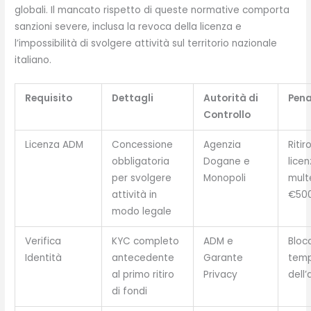
globali. Il mancato rispetto di queste normative comporta
sanzioni severe, inclusa la revoca della licenza e
l’impossibilità di svolgere attività sul territorio nazionale
italiano.
Requisito
Dettagli
Autorità di
Pena
Controllo
Licenza ADM
Concessione
Agenzia
Ritir
obbligatoria
Dogane e
lice
per svolgere
Monopoli
mult
attività in
€50
modo legale
Verifica
KYC completo
ADM e
Bloc
Identità
antecedente
Garante
tem
al primo ritiro
Privacy
dell
di fondi