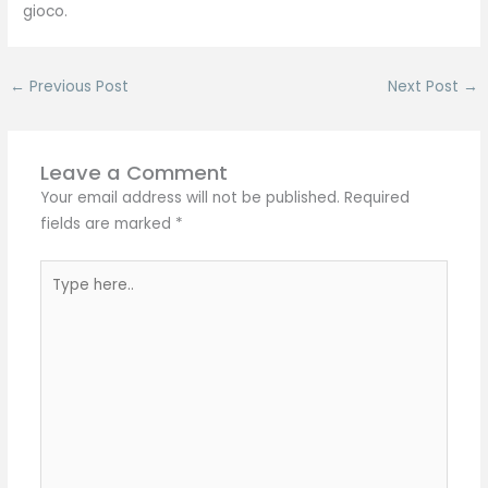
gioco.
←
Previous Post
Next Post
→
Leave a Comment
Your email address will not be published.
Required
fields are marked
*
Type
here..