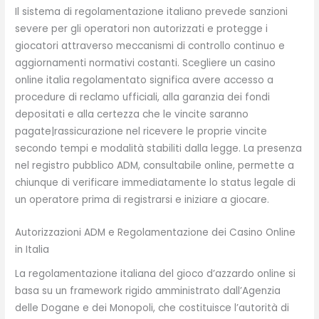
Il sistema di regolamentazione italiano prevede sanzioni
severe per gli operatori non autorizzati e protegge i
giocatori attraverso meccanismi di controllo continuo e
aggiornamenti normativi costanti. Scegliere un casino
online italia regolamentato significa avere accesso a
procedure di reclamo ufficiali, alla garanzia dei fondi
depositati e alla certezza che le vincite saranno
pagate|rassicurazione nel ricevere le proprie vincite
secondo tempi e modalità stabiliti dalla legge. La presenza
nel registro pubblico ADM, consultabile online, permette a
chiunque di verificare immediatamente lo status legale di
un operatore prima di registrarsi e iniziare a giocare.
Autorizzazioni ADM e Regolamentazione dei Casino Online
in Italia
La regolamentazione italiana del gioco d’azzardo online si
basa su un framework rigido amministrato dall’Agenzia
delle Dogane e dei Monopoli, che costituisce l’autorità di