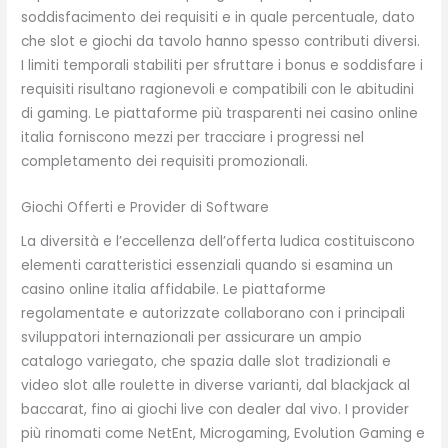
soddisfacimento dei requisiti e in quale percentuale, dato
che slot e giochi da tavolo hanno spesso contributi diversi.
I limiti temporali stabiliti per sfruttare i bonus e soddisfare i
requisiti risultano ragionevoli e compatibili con le abitudini
di gaming. Le piattaforme più trasparenti nei casino online
italia forniscono mezzi per tracciare i progressi nel
completamento dei requisiti promozionali.
Giochi Offerti e Provider di Software
La diversità e l’eccellenza dell’offerta ludica costituiscono
elementi caratteristici essenziali quando si esamina un
casino online italia affidabile. Le piattaforme
regolamentate e autorizzate collaborano con i principali
sviluppatori internazionali per assicurare un ampio
catalogo variegato, che spazia dalle slot tradizionali e
video slot alle roulette in diverse varianti, dal blackjack al
baccarat, fino ai giochi live con dealer dal vivo. I provider
più rinomati come NetEnt, Microgaming, Evolution Gaming e