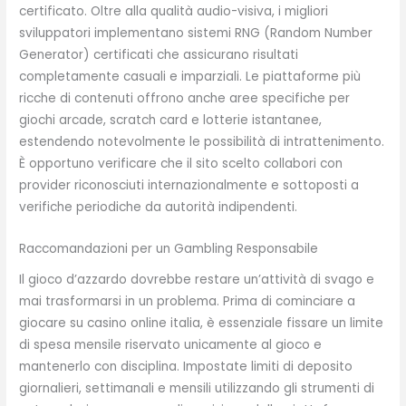
certificato. Oltre alla qualità audio-visiva, i migliori
sviluppatori implementano sistemi RNG (Random Number
Generator) certificati che assicurano risultati
completamente casuali e imparziali. Le piattaforme più
ricche di contenuti offrono anche aree specifiche per
giochi arcade, scratch card e lotterie istantanee,
estendendo notevolmente le possibilità di intrattenimento.
È opportuno verificare che il sito scelto collabori con
provider riconosciuti internazionalmente e sottoposti a
verifiche periodiche da autorità indipendenti.
Raccomandazioni per un Gambling Responsabile
Il gioco d’azzardo dovrebbe restare un’attività di svago e
mai trasformarsi in un problema. Prima di cominciare a
giocare su casino online italia, è essenziale fissare un limite
di spesa mensile riservato unicamente al gioco e
mantenerlo con disciplina. Impostate limiti di deposito
giornalieri, settimanali e mensili utilizzando gli strumenti di