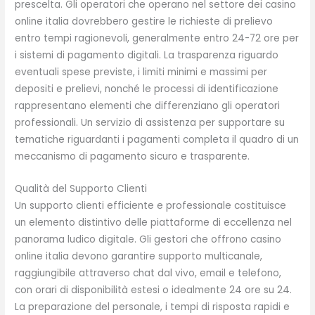
prescelta. Gli operatori che operano nel settore dei casino
online italia dovrebbero gestire le richieste di prelievo
entro tempi ragionevoli, generalmente entro 24-72 ore per
i sistemi di pagamento digitali. La trasparenza riguardo
eventuali spese previste, i limiti minimi e massimi per
depositi e prelievi, nonché le processi di identificazione
rappresentano elementi che differenziano gli operatori
professionali. Un servizio di assistenza per supportare su
tematiche riguardanti i pagamenti completa il quadro di un
meccanismo di pagamento sicuro e trasparente.
Qualità del Supporto Clienti
Un supporto clienti efficiente e professionale costituisce
un elemento distintivo delle piattaforme di eccellenza nel
panorama ludico digitale. Gli gestori che offrono casino
online italia devono garantire supporto multicanale,
raggiungibile attraverso chat dal vivo, email e telefono,
con orari di disponibilità estesi o idealmente 24 ore su 24.
La preparazione del personale, i tempi di risposta rapidi e