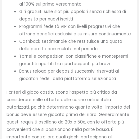
al 100% sul primo versamento
Giri gratuiti sulle slot più popolari senza richiesta di
deposito per nuovi iscritti
Programmi fedeltà VIP con livelli progressivi che
offrono benefici esclusivi e su misura continuamente
Cashback settimanale che restituisce una quota
delle perdite accumulate nel periodo
Tornei e competizioni con classifiche e montepremi
garantiti ripartiti tra i partecipanti più bravi
Bonus reload per depositi successivi riservati ai
giocatori fedeli della piattaforma selezionata
I criteri di gioco costituiscono l’aspetto più critico da
considerare nelle offerte delle casino online italia
autorizzati, poiché determinano quante volte l’importo del
bonus deve essere giocato prima del ritiro. Generalmente
questi requisiti oscillano da 20x a 50x, con le offerte più
convenienti che si posizionano nella parte bassa. È
importante controllare quali giochi partecipano al