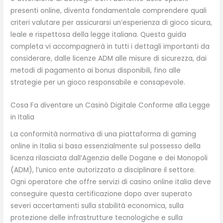
presenti online, diventa fondamentale comprendere quali
criteri valutare per assicurarsi un’esperienza di gioco sicura,
leale e rispettosa della legge italiana. Questa guida
completa vi accompagnerà in tutti i dettagli importanti da
considerare, dalle licenze ADM alle misure di sicurezza, dai
metodi di pagamento ai bonus disponibili, fino alle
strategie per un gioco responsabile e consapevole.
Cosa Fa diventare un Casinò Digitale Conforme alla Legge
in Italia
La conformità normativa di una piattaforma di gaming
online in Italia si basa essenzialmente sul possesso della
licenza rilasciata dall’Agenzia delle Dogane e dei Monopoli
(ADM), l’unico ente autorizzato a disciplinare il settore.
Ogni operatore che offre servizi di casino online italia deve
conseguire questa certificazione dopo aver superato
severi accertamenti sulla stabilità economica, sulla
protezione delle infrastrutture tecnologiche e sulla