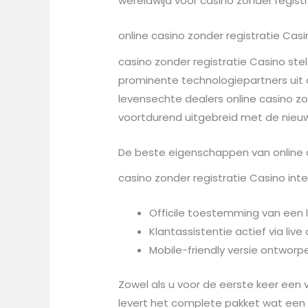
wereldwijd voor casino zonder registr
online casino zonder registratie Ca
casino zonder registratie Casino st
prominente technologiepartners uit d
levensechte dealers online casino zo
voortdurend uitgebreid met de nieu
De beste eigenschappen van online ca
casino zonder registratie Casino int
Officile toestemming van een l
Klantassistentie actief via liv
Mobile-friendly versie ontworp
Zowel als u voor de eerste keer een v
levert het complete pakket wat een 