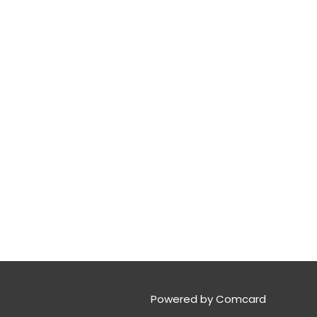
price
price
was:
is:
₱14.00.
₱12.00.
Powered by
Comcard