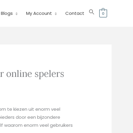
Blogs
My Account
Contact
0
r online spelers
om te kiezen uit enorm veel
nbieders door een bijzondere
 zelf waarom enorm veel gebruikers