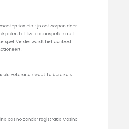
nmentopties die zijn ontworpen door
lspelen tot live casinospellen met
cte spel. Verder wordt het aanbod
ctioneert.
rs als veteranen weet te bereiken:
line casino zonder registratie Casino