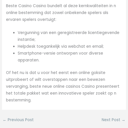
Beste Casino Casino bundelt al deze kernkwaliteiten in n
online bestemming dat zowel onbekende spelers als
ervaren spelers overtuigt:
Vergunning van een geregistreerde licentiegevende
instantie;
Helpdesk toegankelijk via webchat en email;
Smartphone-versie ontworpen voor diverse
apparaten.
Of het nu is dat u voor het eerst een online goksite
uitprobeert of wilt overstappen naar een bewezen
vervanging, beste neue online casinos Casino presenteert
het totale pakket wat een innovatieve speler zoekt op n
bestemming.
←
Previous Post
Next Post
→