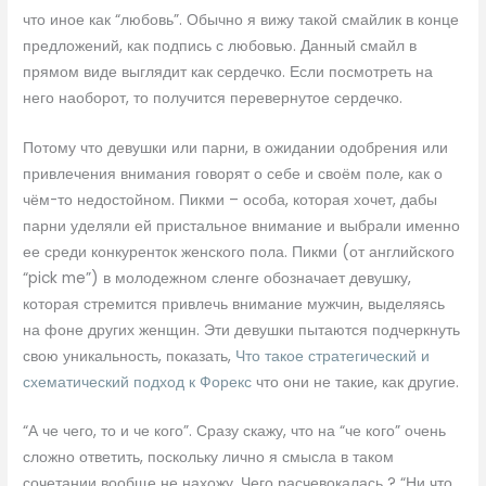
что иное как “любовь”. Обычно я вижу такой смайлик в конце
предложений, как подпись с любовью. Данный смайл в
прямом виде выглядит как сердечко. Если посмотреть на
него наоборот, то получится перевернутое сердечко.
Потому что девушки или парни, в ожидании одобрения или
привлечения внимания говорят о себе и своём поле, как о
чём-то недостойном. Пикми – особа, которая хочет, дабы
парни уделяли ей пристальное внимание и выбрали именно
ее среди конкуренток женского пола. Пикми (от английского
“pick me”) в молодежном сленге обозначает девушку,
которая стремится привлечь внимание мужчин, выделяясь
на фоне других женщин. Эти девушки пытаются подчеркнуть
свою уникальность, показать,
Что такое стратегический и
схематический подход к Форекс
что они не такие, как другие.
“А че чего, то и че кого”. Сразу скажу, что на “че кого” очень
сложно ответить, поскольку лично я смысла в таком
сочетании вообще не нахожу. Чего расчевокалась ? “Ни что,