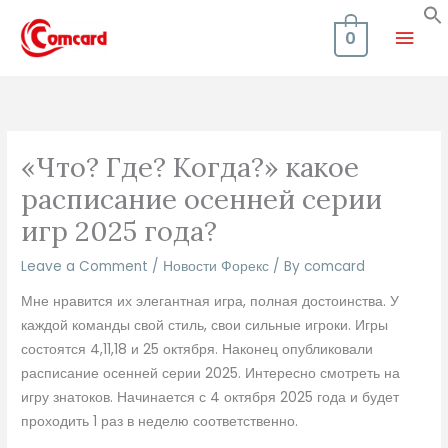
Skip
Mai
to
0
content
Men
«Что? Где? Когда?» какое
расписание осенней серии
игр 2025 года?
Leave a Comment
/
Новости Форекс
/ By
comcard
Мне нравится их элегантная игра, полная достоинства. У
каждой команды свой стиль, свои сильные игроки. Игры
состоятся 4,11,18 и 25 октября. Наконец опубликовали
расписание осенней серии 2025. Интересно смотреть на
игру знатоков. Начинается с 4 октября 2025 года и будет
проходить 1 раз в неделю соответственно.