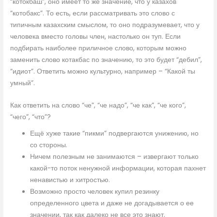
“котокбаш”, оно имеет то же значение, что у казахов
“котобакс”. То есть, если рассматривать это слово с
типичным казахским смыслом, то оно подразумевает, что у
человека вместо головы член, настолько он туп. Если
подбирать наиболее приличное слово, которым можно
заменить слово котакбас по значению, то это будет “дебил”,
“идиот”. Ответить можно культурно, например – “Какой ты
умный”.
Как ответить на слово “че”, “че надо”, “че как”, “че кого”,
“чего”, “что”?
Ещё хуже такие “пикми” подвергаются унижению, но
со стороны.
Ничем полезным не занимаются – извергают только
какой-то поток ненужной информации, которая пахнет
ненавистью и хитростью.
Возможно просто человек купил резинку
определенного цвета и даже не догадывается о ее
значении, так как далеко не все это знают.