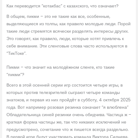
Как переводится “котакбас” с казахского, что означает?
В общем, пикми – это не такие как все, особенные,
выделяющиеся из толпы, как правило молодые люди. Порой
такие люди стремятся всячески разделять интересы других.
Это говорят, как правило, люди, которые хотят привлечь к
себе внимание. Эти сленговые слова часто используются в
“ТикТоке”.
Пикми – что значит на молодёжном сленге, кто такие
“пикми”?
Всего в этой осенней серии игр состоится четыре игры, в
которых против телезрителей сыграют четыре команды
знатоков, и первая из них пройдëт в субботу, 4 октября 2025
года. Вот например розовая резинка означает “я влюблена”
Обладательница синей резинки очень обидчива. Частица ж –
краткая форма частицы же, так что никаких исключений не
предусмотрено, сочетание что ж пишется всегда раздельно.
В первой игре будут участвовать команда Виктора Сиднева,