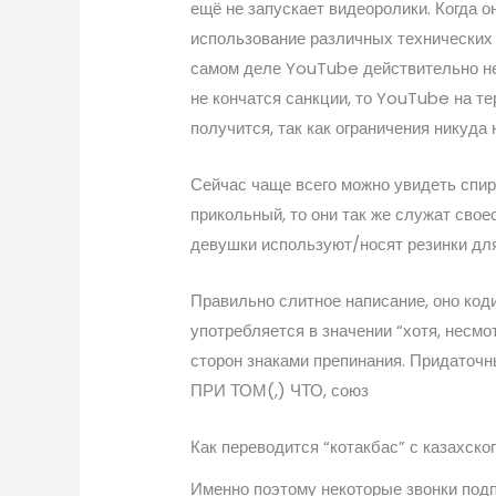
ещё не запускает видеоролики. Когда о
использование различных технических 
самом деле YouTube действительно не 
не кончатся санкции, то YouTube на т
получится, так как ограничения никуда 
Сейчас чаще всего можно увидеть спир
прикольный, то они так же служат сво
девушки используют/носят резинки для
Правильно слитное написание, оно ко
употребляется в значении “хотя, несмо
сторон знаками препинания. Придаточн
ПРИ ТОМ(,) ЧТО, союз
Как переводится “котакбас” с казахског
Именно поэтому некоторые звонки подп