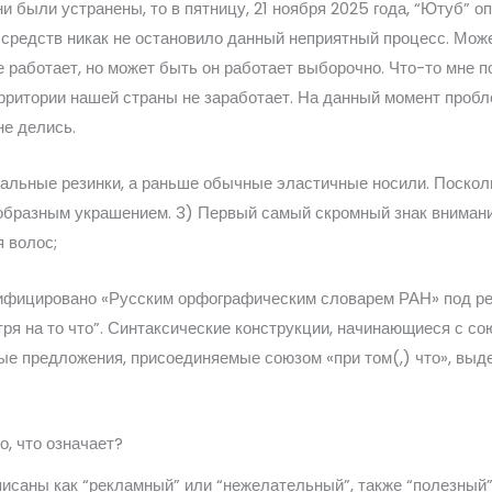
ни были устранены, то в пятницу, 21 ноября 2025 года, “Ютуб” о
средств никак не остановило данный неприятный процесс. Може
работает, но может быть он работает выборочно. Что-то мне п
ерритории нашей страны не заработает. На данный момент проб
не делись.
альные резинки, а раньше обычные эластичные носили. Поскол
еобразным украшением. 3) Первый самый скромный знак внимания
 волос;
дифицировано «Русским орфографическим словарем РАН» под ре
тря на то что”. Синтаксические конструкции, начинающиеся с со
ые предложения, присоединяемые союзом «при том(,) что», выд
о, что означает?
исаны как “рекламный” или “нежелательный”, также “полезный”