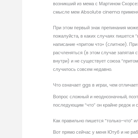
возникший из мема с Мартином Скорсез
смысле мем Absolute cinema применя
При этом первый знак препинания може
пожалуйста, в каких случаях пишется “
написание «притом что» (слитное). При
расчленяться (в этом случае запятая с
внутри) и не существует союза “притом
случилось совсем недавно.
Что означает ggs в играх, чем отличае
Вопрос сложный и неоднозначный, поэ
последующим “что” он крайне редок и с
Как правильно пишется “только-что” ил
Вот прямо сейчас у меня Ютуб и не ра