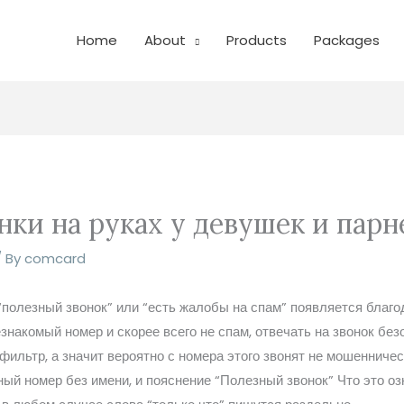
Home
About
Products
Packages
нки на руках у девушек и парн
/ By
comcard
полезный звонок” или “есть жалобы на спам” появляется благ
знакомый номер и скорее всего не спам, отвечать на звонок безо
льтр, а значит вероятно с номера этого звонят не мошенничест
й номер без имени, и пояснение “Полезный звонок” Что это озн