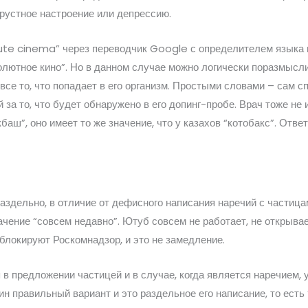
грустное настроение или депрессию.
te cinema” через переводчик Google с определителем языка п
олютное кино”. Но в данном случае можно логически поразмысли
все то, что попадает в его организм. Простыми словами – сам сп
й за то, что будет обнаружено в его допинг-пробе. Врач тоже н
кбаш”, оно имеет то же значение, что у казахов “котобакс”. Отв
аздельно, в отличие от дефисного написания наречий с части
ачение “совсем недавно”. Ютуб совсем не работает, не открыва
о блокируют Роскомнадзор, и это не замедление.
ся в предложении частицей и в случае, когда является наречием
н правильный вариант и это раздельное его написание, то есть “