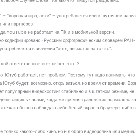
, в любом случае слова “только что” пишутся раздельно.
– “хорошая игра, лохи” – употребляется или в шуточном вариан
 или партнёров.
ода YouTube не работает на ПК и в мобильной версии.
оно кодифицировано «Русским орфографическим словарем РАН» 
потребляется в значении “хотя, несмотря на то что”.
гой ответственности означает, что…?
но, Ютуб работает, нет проблем. Поэтому тут надо понимать, что
ока Ютуб будет, возможно, открываться, но время от времени. В
тает популярный видеохостинг стабильно и в штатном режиме, н
ждёшь сидишь часами, когда же прямая трансляция нормально за
тате как обычно наблюдаю либо белый экран в браузере, либо в
е только какого-либо кино, но и любого видеоролика или меди