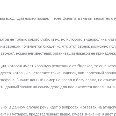
ный входящий номер прошёл через фильтр, а значит вероятно с 
тра не только какого-либо кино, но и любого видеоролика или 
им звонком появляется окошечко, что этот звонок возможно пол
вонок”, номер неизвестный, организации никакой не принадлежи
ии, которая имеет хорошую репутацию от Яндекса, то он выстав
ндекса, который выставляет такие надписи, как “полезный звонок
елефона. Значит данный номер не попал в базу спама, не отмеч
сть данный звонок на самом деле для вас окажется полезным, а
но. В данном случае речь идёт о вопросах и ответах на атидопи
нт из четырёх, представленных выше. Имеет значение и цвет р