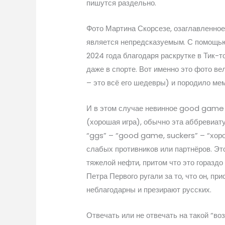
пишутся раздельно.
Фото Мартина Скорсезе, озаглавленное
является непредсказуемым. С помощью 
2024 года благодаря раскрутке в Тик-т
даже в спорте. Вот именно это фото в
– это всё его шедевры) и породило ме
И в этом случае невинное good game
(хорошая игра), обычно эта аббревиату
“ggs” – “good game, suckers” – “хоро
слабых противников или партнёров. Э
тяжелой нефти, притом что это гораздо
Петра Первого ругали за то, что он, п
неблагодарны и презирают русских.
Отвечать или не отвечать на такой “в