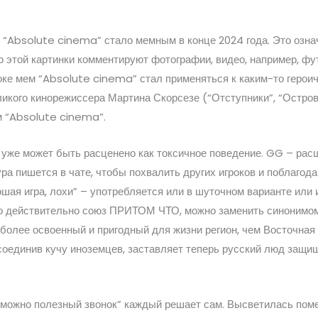
 “Absolute cinema” стало мемным в конце 2024 года. Это означ
этой картинки комментируют фотографии, видео, например, фу
оке мем “Absolute cinema” стал применяться к каким-то героич
еликого кинорежиссера Мартина Скорсезе (“Отступники”, “Остро
м “Absolute cinema”.
 уже может быть расценено как токсичное поведение. GG – р
ра пишется в чате, чтобы похвалить других игроков и поблагод
шая игра, лохи” – употребляется или в шуточном варианте или 
то действительно союз ПРИТОМ ЧТО, можно заменить синонимо
 более освоенный и пригодный для жизни регион, чем Восточная 
рисоединив кучу иноземцев, заставляет теперь русский люд защищ
озможно полезный звонок” каждый решает сам. Высветилась поме