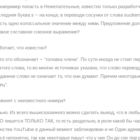
например попасть в Нежелательные, известно только разработчи
ледняя буква s – на конце, в переводи сосунки от слова suckers
 есть одно колоссальное значение между ними. Предложение до
 такое составное союзное выражение?
аботает, что известно?
то это обозначает – “головка члена”. По сути иногда не стоит 
ого слова, то во многих источниках указано, что слово перевод
о данное слово не означает то, что они думают. Причем некоторы
ец”.
звонят с неизвестного номера?
льно. Из всего вышесказанного можно сделать вывод, что в л
 пишется ТОЛЬКО ТАК, то есть раздельно, в роли какой бы час
ства YouTube в данный момент заблокирован и не Один адеква
ё непонятно, так как некоторые пишут что у них Он до сих пор р