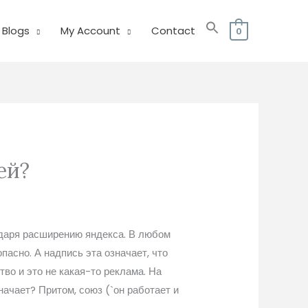
Blogs
My Account
Contact
0
ей?
одаря расширению яндекса. В любом
пасно. А надпись эта означает, что
во и это не какая-то реклама. На
ачает? Притом, союз (`он работает и