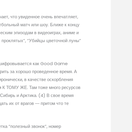
ает, что увиденное очень впечатляет,
тбольный матч или шоу. Ближе к концу
еским эпизодам в видеоиграх, аниме и
в проклятых”, “Убийцы цветочной луны”
асшифровывается как Good Game
арить за хорошо проведенное время. А
иронически, в качестве оскорбления
м К ТОМУ ЖЕ. Там тоже много ресурсов
Сибирь и Арктика. (4) В свое время
ать их от врагов ― притом что те
тка “полезный звонок”, номер