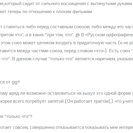
е,который сидит от сильного восхищения с вытянутыми руками.А
ют теперь по отношению к плохим фильмам.
т ставиться либо перед составным союзом, либо между его част
притом что”, а в каких “при том, что”. @ В «Русском орфограф
 этом союз может целиком входить в придаточную часть (и не р
тавится между частями союза, перед словом «что»). Есть союз “
 что”. В данном случае “только что” является наречием, указыва
тся от gg?
тому вряд ли возможно остановиться на
выкуп это
одной форме н
корее всего потребует запятой (Он работает притом(,) что учитс
и “только что”?
ботает совсем, совершенно отказывается показывать мне интер