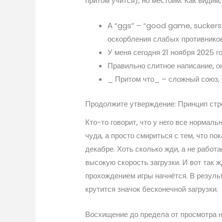
притом учится), но местоим. Как видим
А “ggs” – “good game, suckers” 
оскорбления слабых противников
У меня сегодня 21 ноября 2025 г
Правильно слитное написание, 
_ Притом что_ – сложный союз, у
Продолжите утверждение: Принцип стро
Кто-то говорит, что у него все нормаль
чуда, а просто смириться с тем, что п
декабре. Хоть сколько жди, а не рабо
высокую скорость загрузки. И вот так 
прохождением игры начнётся. В резуль
крутится значок бесконечной загрузки.
Восхищение до предела от просмотра н