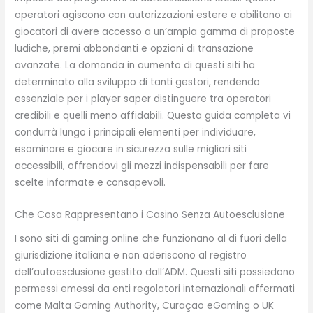
operatori agiscono con autorizzazioni estere e abilitano ai
giocatori di avere accesso a un’ampia gamma di proposte
ludiche, premi abbondanti e opzioni di transazione
avanzate. La domanda in aumento di questi siti ha
determinato alla sviluppo di tanti gestori, rendendo
essenziale per i player saper distinguere tra operatori
credibili e quelli meno affidabili. Questa guida completa vi
condurrà lungo i principali elementi per individuare,
esaminare e giocare in sicurezza sulle migliori siti
accessibili, offrendovi gli mezzi indispensabili per fare
scelte informate e consapevoli.
Che Cosa Rappresentano i Casino Senza Autoesclusione
I sono siti di gaming online che funzionano al di fuori della
giurisdizione italiana e non aderiscono al registro
dell’autoesclusione gestito dall’ADM. Questi siti possiedono
permessi emessi da enti regolatori internazionali affermati
come Malta Gaming Authority, Curaçao eGaming o UK