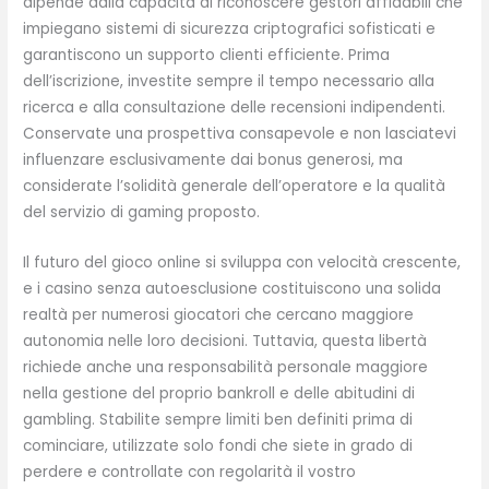
dipende dalla capacità di riconoscere gestori affidabili che
impiegano sistemi di sicurezza criptografici sofisticati e
garantiscono un supporto clienti efficiente. Prima
dell’iscrizione, investite sempre il tempo necessario alla
ricerca e alla consultazione delle recensioni indipendenti.
Conservate una prospettiva consapevole e non lasciatevi
influenzare esclusivamente dai bonus generosi, ma
considerate l’solidità generale dell’operatore e la qualità
del servizio di gaming proposto.
Il futuro del gioco online si sviluppa con velocità crescente,
e i casino senza autoesclusione costituiscono una solida
realtà per numerosi giocatori che cercano maggiore
autonomia nelle loro decisioni. Tuttavia, questa libertà
richiede anche una responsabilità personale maggiore
nella gestione del proprio bankroll e delle abitudini di
gambling. Stabilite sempre limiti ben definiti prima di
cominciare, utilizzate solo fondi che siete in grado di
perdere e controllate con regolarità il vostro