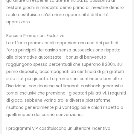
garantire un’esperienza utente fluida. La possibilità di
testare giochi in modalità demo prima di investire denaro
reale costituisce un’ulteriore opportunità di libertà
apprezzato.
Bonus e Promozioni Esclusive
Le offerte promozionali rappresentano uno dei punti di
forza principali dei casino senza autoesclusione rispetto
alle alternative autorizzate. I bonus di benvenuto
raggiungono spesso percentuali che superano il 200% sul
primo deposito, accompagnati da centinaia di giri gratuiti
sulle slot più giocate. Le promozioni continuano ben oltre
l’iscrizione, con ricariche settimanali, cashback generosi e
tornei esclusivi che premiano i giocatori più attivi. I requisiti
di gioco, sebbene varino tra le diverse piattaforme,
risultano generalmente più vantaggiosi e chiari rispetto a
quelli imposti dai casinò convenzionali.
I programmi VIP costituiscono un ulteriore incentivo