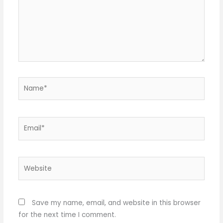
Name*
Email*
Website
Save my name, email, and website in this browser
for the next time I comment.