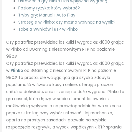
Ustawienia gry Plinko i ich wpływ na wygraną
Poziomy ryzyka: który wybrać?
Tryby gry: Manual i Auto Play
Strategie w Plinko: czy można wpłynąć na wynik?
Tabela Wyników i RTP w Plinko
Czy potrafisz przewidzieć los kulki i wygrać aż x1000 grając
w Plinko od BGaming z niesamowitym RTP na poziomie
99%?
Czy potrafisz przewidzieć los kulki i wygrać aż x1000 grając
w
Plinko
od BGaming z niesamowitym RTP na poziomie
99%? Ta prosta, ale wciągająca gra szybko zdobyła
popularność w świecie kasyn online, oferując graczom
unikalne doświadczenie i szansę na duże wygrane. Plinko to
gra casual, która łączy w sobie element losowości z
możliwością wpływania na prawdopodobieństwo sukcesu
poprzez strategiczny wybór ustawień. Jej mechanika,
oparta na prostych zasadach, pozwala na szybkie
rozpoczęcie rozgrywki, a wysoki współczynnik RTP sprawia,