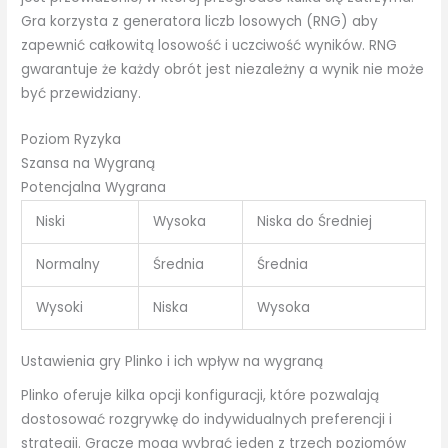
Gra korzysta z generatora liczb losowych (RNG) aby
zapewnić całkowitą losowość i uczciwość wyników. RNG
gwarantuje że każdy obrót jest niezależny a wynik nie może
być przewidziany.
Poziom Ryzyka
Szansa na Wygraną
Potencjalna Wygrana
Niski
Wysoka
Niska do Średniej
Normalny
Średnia
Średnia
Wysoki
Niska
Wysoka
Ustawienia gry Plinko i ich wpływ na wygraną
Plinko oferuje kilka opcji konfiguracji, które pozwalają
dostosować rozgrywkę do indywidualnych preferencji i
strategii. Gracze mogą wybrać jeden z trzech poziomów