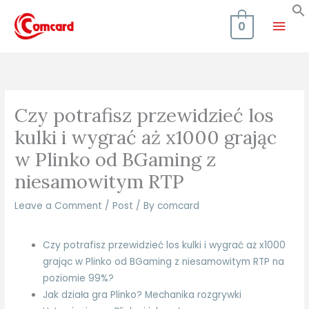
Skip
Mai
to
0
content
Men
Czy potrafisz przewidzieć los
kulki i wygrać aż x1000 grając
w Plinko od BGaming z
niesamowitym RTP
Leave a Comment
/
Post
/ By
comcard
Czy potrafisz przewidzieć los kulki i wygrać aż x1000
grając w Plinko od BGaming z niesamowitym RTP na
poziomie 99%?
Jak działa gra Plinko? Mechanika rozgrywki