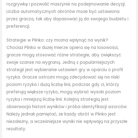
rozgrywkę i pozwolić maszynie na podejmowanie decyzji.
Liczba automatycznych obrotów może być ustawiona
przez gracza, tak aby dopasować ją do swojego budżetu i
preferencji.
Strategie w Plinko: czy można wpłynąć na wynik?
Chociaż Plinko w dużej mierze opiera się na losowości,
gracze mogą stosować różne strategie, aby zwiększyć
swoje szanse na wygraną. Jedną z popularniejszych
strategii jest wybieranie ustawień gry w oparciu o profil
ryzyka. Gracze ostrożni mogą zdecydować się na niski
poziom ryzyka i dużą liczbę linii, podczas gdy ci, którzy
preferują większe ryzyko, mogą wybrać wysoki poziom
ryzyka i mniejszą liczbę linii. Kolejną strategią jest
obserwacja historii wyników i próba identyfikacji wzorców.
Należy jednak pamiętać, że każdy obrót w Plinko jest
niezależny, a wcześniejsze wyniki nie wpływają na przyszłe
rezultaty.