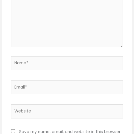
Name*
Email*
Website
Save my name, email, and website in this browser