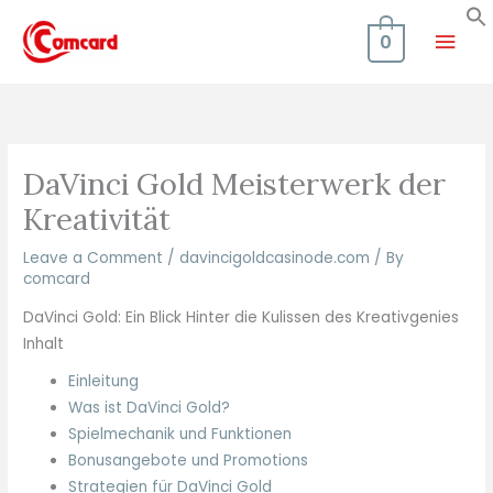
Skip
Mai
to
0
content
Men
DaVinci Gold Meisterwerk der
Kreativität
Leave a Comment
/
davincigoldcasinode.com
/ By
comcard
DaVinci Gold: Ein Blick Hinter die Kulissen des Kreativgenies
Inhalt
Einleitung
Was ist DaVinci Gold?
Spielmechanik und Funktionen
Bonusangebote und Promotions
Strategien für DaVinci Gold