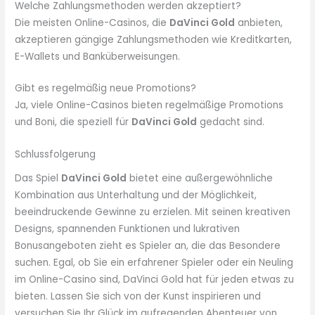
Welche Zahlungsmethoden werden akzeptiert?
Die meisten Online-Casinos, die
DaVinci Gold
anbieten,
akzeptieren gängige Zahlungsmethoden wie Kreditkarten,
E-Wallets und Banküberweisungen.
Gibt es regelmäßig neue Promotions?
Ja, viele Online-Casinos bieten regelmäßige Promotions
und Boni, die speziell für
DaVinci Gold
gedacht sind.
Schlussfolgerung
Das Spiel
DaVinci Gold
bietet eine außergewöhnliche
Kombination aus Unterhaltung und der Möglichkeit,
beeindruckende Gewinne zu erzielen. Mit seinen kreativen
Designs, spannenden Funktionen und lukrativen
Bonusangeboten zieht es Spieler an, die das Besondere
suchen. Egal, ob Sie ein erfahrener Spieler oder ein Neuling
im Online-Casino sind, DaVinci Gold hat für jeden etwas zu
bieten. Lassen Sie sich von der Kunst inspirieren und
versuchen Sie Ihr Glück im aufregenden Abenteuer von