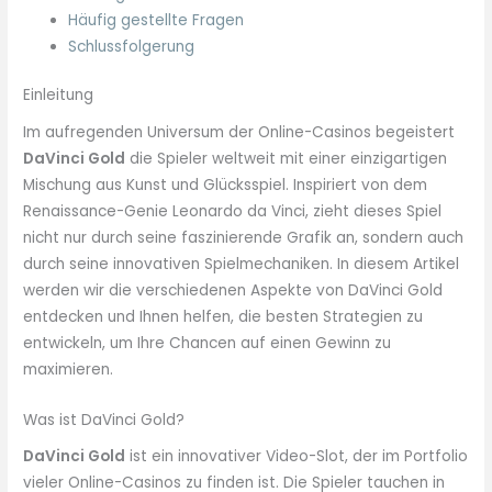
Häufig gestellte Fragen
Schlussfolgerung
Einleitung
Im aufregenden Universum der Online-Casinos begeistert
DaVinci Gold
die Spieler weltweit mit einer einzigartigen
Mischung aus Kunst und Glücksspiel. Inspiriert von dem
Renaissance-Genie Leonardo da Vinci, zieht dieses Spiel
nicht nur durch seine faszinierende Grafik an, sondern auch
durch seine innovativen Spielmechaniken. In diesem Artikel
werden wir die verschiedenen Aspekte von DaVinci Gold
entdecken und Ihnen helfen, die besten Strategien zu
entwickeln, um Ihre Chancen auf einen Gewinn zu
maximieren.
Was ist DaVinci Gold?
DaVinci Gold
ist ein innovativer Video-Slot, der im Portfolio
vieler Online-Casinos zu finden ist. Die Spieler tauchen in