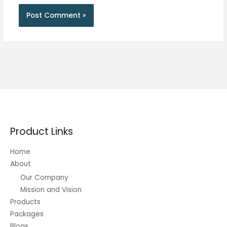
Product Links
Home
About
Our Company
Mission and Vision
Products
Packages
Blogs