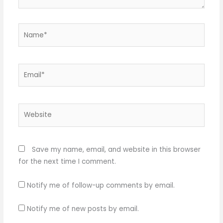
Name*
Email*
Website
Save my name, email, and website in this browser
for the next time I comment.
Notify me of follow-up comments by email.
Notify me of new posts by email.