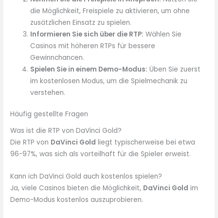
die Möglichkeit, Freispiele zu aktivieren, um ohne
zusätzlichen Einsatz zu spielen.
Informieren Sie sich über die RTP:
Wählen Sie
Casinos mit höheren RTPs für bessere
Gewinnchancen.
Spielen Sie in einem Demo-Modus:
Üben Sie zuerst
im kostenlosen Modus, um die Spielmechanik zu
verstehen.
Häufig gestellte Fragen
Was ist die RTP von DaVinci Gold?
Die RTP von
DaVinci Gold
liegt typischerweise bei etwa
96-97%, was sich als vorteilhaft für die Spieler erweist.
Kann ich DaVinci Gold auch kostenlos spielen?
Ja, viele Casinos bieten die Möglichkeit,
DaVinci Gold
im
Demo-Modus kostenlos auszuprobieren.