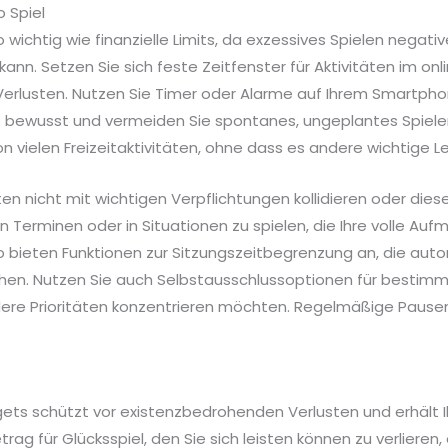
 Spiel
o wichtig wie finanzielle Limits, da exzessives Spielen negati
. Setzen Sie sich feste Zeitfenster für Aktivitäten im onlin
erlusten. Nutzen Sie Timer oder Alarme auf Ihrem Smartpho
ons bewusst und vermeiden Sie spontanes, ungeplantes Spiele
von vielen Freizeitaktivitäten, ohne dass es andere wichtige
ten nicht mit wichtigen Verpflichtungen kollidieren oder die
n Terminen oder in Situationen zu spielen, die Ihre volle Au
no bieten Funktionen zur Sitzungszeitbegrenzung an, die aut
echen. Nutzen Sie auch Selbstausschlussoptionen für besti
ndere Prioritäten konzentrieren möchten. Regelmäßige Paus
dgets schützt vor existenzbedrohenden Verlusten und erhält Ihr
ag für Glücksspiel, den Sie sich leisten können zu verliere