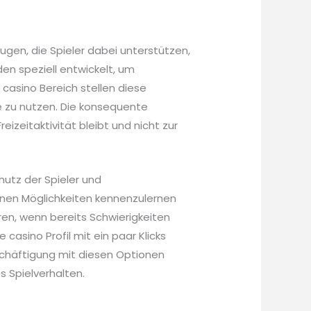
ugen, die Spieler dabei unterstützen,
den speziell entwickelt, um
 casino Bereich stellen diese
e zu nutzen. Die konsequente
zeitaktivität bleibt und nicht zur
utz der Spieler und
enen Möglichkeiten kennenzulernen
eren, wenn bereits Schwierigkeiten
casino Profil mit ein paar Klicks
schäftigung mit diesen Optionen
s Spielverhalten.