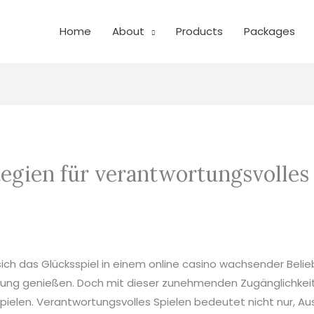
Home
About
Products
Packages
tegien für verantwortungsvolles
 sich das Glücksspiel in einem online casino wachsender Belieb
nung genießen. Doch mit dieser zunehmenden Zugänglichkeit
pielen. Verantwortungsvolles Spielen bedeutet nicht nur, A