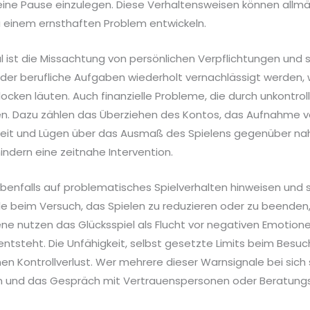
eine Pause einzulegen. Diese Verhaltensweisen können allmäh
 einem ernsthaften Problem entwickeln.
 ist die Missachtung von persönlichen Verpflichtungen und
oder berufliche Aufgaben wiederholt vernachlässigt werden, w
locken läuten. Auch finanzielle Probleme, die durch unkontrol
hen. Dazu zählen das Überziehen des Kontos, das Aufnahme 
hkeit und Lügen über das Ausmaß des Spielens gegenüber n
indern eine zeitnahe Intervention.
nfalls auf problematisches Spielverhalten hinweisen und sol
e beim Versuch, das Spielen zu reduzieren oder zu beenden,
ne nutzen das Glücksspiel als Flucht vor negativen Emotion
entsteht. Die Unfähigkeit, selbst gesetzte Limits beim Besuc
nen Kontrollverlust. Wer mehrere dieser Warnsignale bei sich
ehen und das Gespräch mit Vertrauenspersonen oder Beratungs