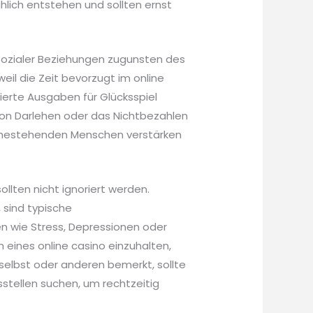
lich entstehen und sollten ernst
 sozialer Beziehungen zugunsten des
eil die Zeit bevorzugt im online
lierte Ausgaben für Glücksspiel
von Darlehen oder das Nichtbezahlen
ahestehenden Menschen verstärken
lten nicht ignoriert werden.
 sind typische
en wie Stress, Depressionen oder
h eines online casino einzuhalten,
 selbst oder anderen bemerkt, sollte
stellen suchen, um rechtzeitig