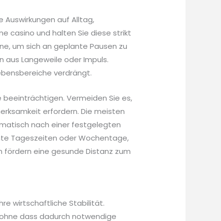
ve Auswirkungen auf Alltag,
e casino und halten Sie diese strikt
ne, um sich an geplante Pausen zu
n aus Langeweile oder Impuls.
 Lebensbereiche verdrängt.
se beeinträchtigen. Vermeiden Sie es,
fmerksamkeit erfordern. Die meisten
omatisch nach einer festgelegten
mmte Tageszeiten oder Wochentage,
en fördern eine gesunde Distanz zum
e wirtschaftliche Stabilität.
n, ohne dass dadurch notwendige