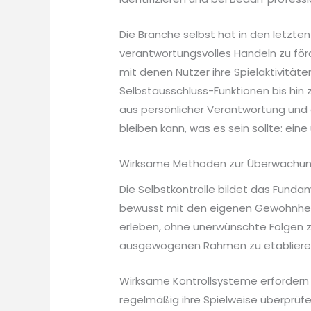
Die Branche selbst hat in den letzt
verantwortungsvolles Handeln zu för
mit denen Nutzer ihre Spielaktivitäte
Selbstausschluss-Funktionen bis hin 
aus persönlicher Verantwortung und 
bleiben kann, was es sein sollte: eine
Wirksame Methoden zur Überwachung 
Die Selbstkontrolle bildet das Funda
bewusst mit den eigenen Gewohnheite
erleben, ohne unerwünschte Folgen zu
ausgewogenen Rahmen zu etablieren, d
Wirksame Kontrollsysteme erfordern Se
regelmäßig ihre Spielweise überprüfe