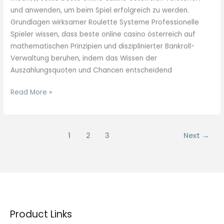
und anwenden, um beim Spiel erfolgreich zu werden.
Grundlagen wirksamer Roulette Systeme Professionelle
Spieler wissen, dass beste online casino österreich auf
mathematischen Prinzipien und disziplinierter Bankroll-
Verwaltung beruhen, indem das Wissen der
Auszahlungsquoten und Chancen entscheidend
Die
Read More »
führenden
Roulette
Strategien
1
2
3
Next
→
in
Spielbanken
Österreichs
Product Links