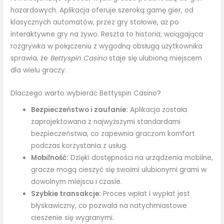
hazardowych. Aplikacja oferuje szeroką gamę gier, od
klasycznych automatów, przez gry stołowe, aż po
interaktywne gry na żywo. Reszta to historia; wciągająca
rozgrywka w połączeniu z wygodną obsługą użytkownika
sprawia, że
Bettyspin Casino
staje się ulubioną miejscem
dla wielu graczy.
Dlaczego warto wybierać Bettyspin Casino?
Bezpieczeństwo i zaufanie:
Aplikacja została
zaprojektowana z najwyższymi standardami
bezpieczeństwa, co zapewnia graczom komfort
podczas korzystania z usług.
Mobilność:
Dzięki dostępności na urządzenia mobilne,
gracze mogą cieszyć się swoimi ulubionymi grami w
dowolnym miejscu i czasie.
Szybkie transakcje:
Proces wpłat i wypłat jest
błyskawiczny, co pozwala na natychmiastowe
cieszenie się wygranymi.