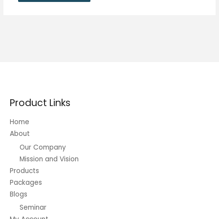
Product Links
Home
About
Our Company
Mission and Vision
Products
Packages
Blogs
Seminar