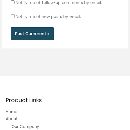
Notify me of follow-up comments by email.
Notify me of new posts by email.
Product Links
Home
About
Our Company