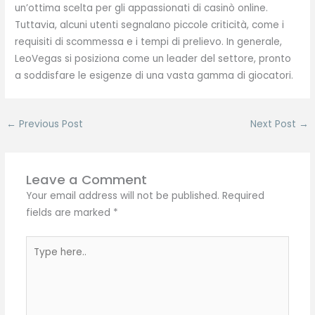
un’ottima scelta per gli appassionati di casinò online.
Tuttavia, alcuni utenti segnalano piccole criticità, come i
requisiti di scommessa e i tempi di prelievo. In generale,
LeoVegas si posiziona come un leader del settore, pronto
a soddisfare le esigenze di una vasta gamma di giocatori.
←
Previous Post
Next Post
→
Leave a Comment
Your email address will not be published.
Required
fields are marked
*
Type
here..