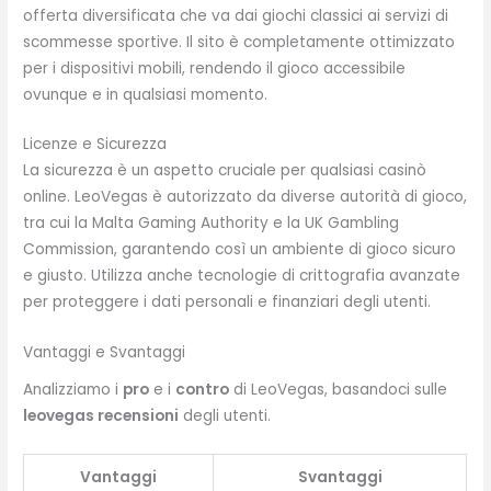
offerta diversificata che va dai giochi classici ai servizi di
scommesse sportive. Il sito è completamente ottimizzato
per i dispositivi mobili, rendendo il gioco accessibile
ovunque e in qualsiasi momento.
Licenze e Sicurezza
La sicurezza è un aspetto cruciale per qualsiasi casinò
online. LeoVegas è autorizzato da diverse autorità di gioco,
tra cui la Malta Gaming Authority e la UK Gambling
Commission, garantendo così un ambiente di gioco sicuro
e giusto. Utilizza anche tecnologie di crittografia avanzate
per proteggere i dati personali e finanziari degli utenti.
Vantaggi e Svantaggi
Analizziamo i
pro
e i
contro
di LeoVegas, basandoci sulle
leovegas recensioni
degli utenti.
Vantaggi
Svantaggi