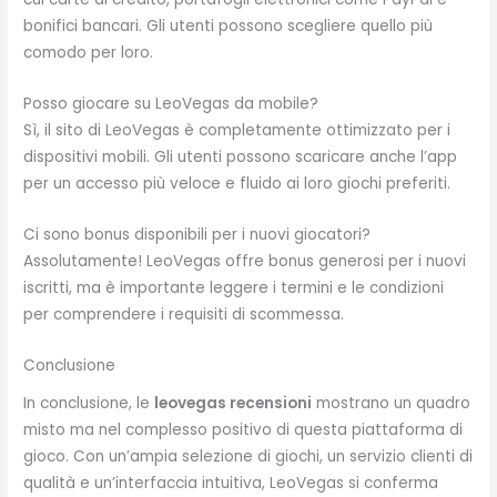
bonifici bancari. Gli utenti possono scegliere quello più
comodo per loro.
Posso giocare su LeoVegas da mobile?
Sì, il sito di LeoVegas è completamente ottimizzato per i
dispositivi mobili. Gli utenti possono scaricare anche l’app
per un accesso più veloce e fluido ai loro giochi preferiti.
Ci sono bonus disponibili per i nuovi giocatori?
Assolutamente! LeoVegas offre bonus generosi per i nuovi
iscritti, ma è importante leggere i termini e le condizioni
per comprendere i requisiti di scommessa.
Conclusione
In conclusione, le
leovegas recensioni
mostrano un quadro
misto ma nel complesso positivo di questa piattaforma di
gioco. Con un’ampia selezione di giochi, un servizio clienti di
qualità e un’interfaccia intuitiva, LeoVegas si conferma