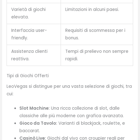
Varietà di giochi
Limitazioni in alcuni paesi.
elevata.
Interfaccia user-
Requisiti di scommessa per i
friendly.
bonus.
Assistenza clienti
Tempi di prelievo non sempre
reattiva.
rapidi.
Tipi di Giochi Offerti
LeoVegas si distingue per una vasta selezione di giochi, tra
cui:
Slot Machine:
Una ricca collezione di slot, dalle
classiche alle più moderne con grafica avanzata.
Gioco da Tavolo:
Varianti di blackjack, roulette, e
baccarat.
Casinò Live:
Giochi dal vivo con croupier reali per