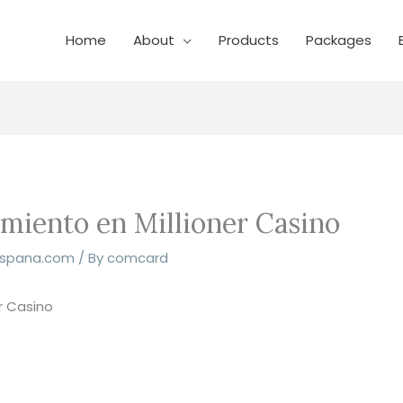
Home
About
Products
Packages
imiento en Millioner Casino
oespana.com
/ By
comcard
r Casino