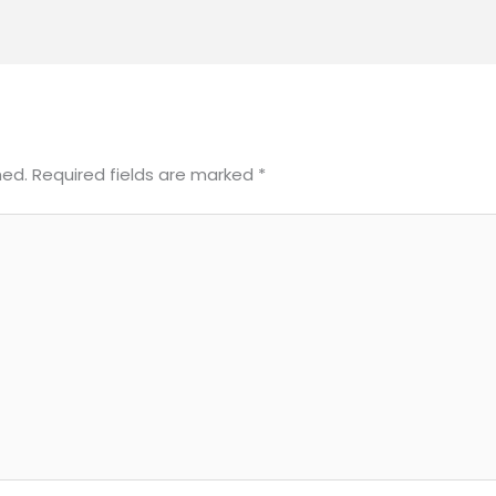
hed.
Required fields are marked
*