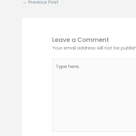
←
Previous Post
Leave a Comment
Your email address will not be publis
Type
here..