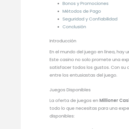
Bonos y Promociones
Métodos de Pago
Seguridad y Confiabilidad
Conclusión
Introducción
En el mundo del juego en línea, hay 
Este casino no solo promete una ex
satisfacer todos los gustos. Con su 
entre los entusiastas del juego.
Juegos Disponibles
La oferta de juegos en
Millioner Cas
todo lo que necesitas para una exper
disponibles: