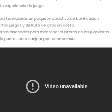
tu experiencia de juego:
trarte, recibirás un paquete atractivo de bonificación.
rtos juegos y disfruta de giros sin costo.
rtas diseñadas para mantener el interés de los jugadores.
a puntos para canjear por recompensas.