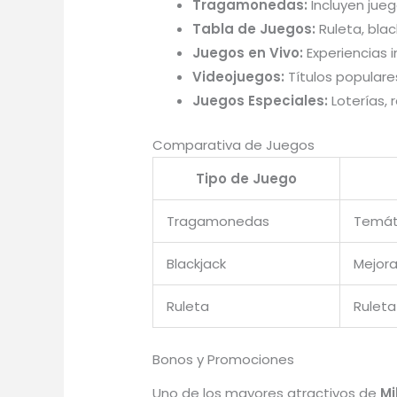
Tragamonedas:
Incluyen jueg
Tabla de Juegos:
Ruleta, blac
Juegos en Vivo:
Experiencias i
Videojuegos:
Títulos populare
Juegos Especiales:
Loterías, 
Comparativa de Juegos
Tipo de Juego
Tragamonedas
Temáti
Blackjack
Mejora
Ruleta
Ruleta
Bonos y Promociones
Uno de los mayores atractivos de
Mi