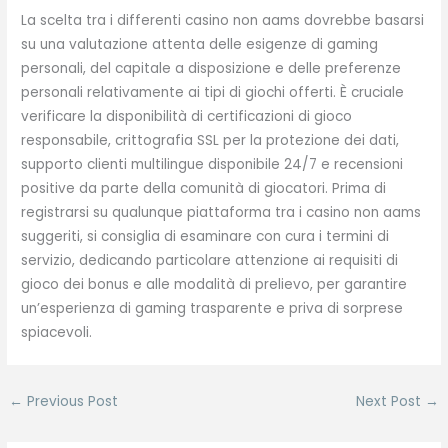
La scelta tra i differenti casino non aams dovrebbe basarsi
su una valutazione attenta delle esigenze di gaming
personali, del capitale a disposizione e delle preferenze
personali relativamente ai tipi di giochi offerti. È cruciale
verificare la disponibilità di certificazioni di gioco
responsabile, crittografia SSL per la protezione dei dati,
supporto clienti multilingue disponibile 24/7 e recensioni
positive da parte della comunità di giocatori. Prima di
registrarsi su qualunque piattaforma tra i casino non aams
suggeriti, si consiglia di esaminare con cura i termini di
servizio, dedicando particolare attenzione ai requisiti di
gioco dei bonus e alle modalità di prelievo, per garantire
un’esperienza di gaming trasparente e priva di sorprese
spiacevoli.
←
Previous Post
Next Post
→