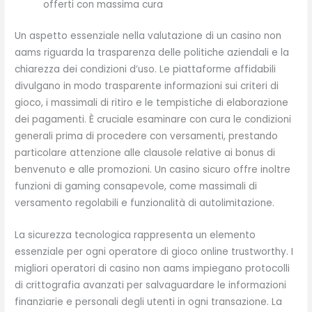
offerti con massima cura
Un aspetto essenziale nella valutazione di un casino non
aams riguarda la trasparenza delle politiche aziendali e la
chiarezza dei condizioni d’uso. Le piattaforme affidabili
divulgano in modo trasparente informazioni sui criteri di
gioco, i massimali di ritiro e le tempistiche di elaborazione
dei pagamenti. È cruciale esaminare con cura le condizioni
generali prima di procedere con versamenti, prestando
particolare attenzione alle clausole relative ai bonus di
benvenuto e alle promozioni. Un casino sicuro offre inoltre
funzioni di gaming consapevole, come massimali di
versamento regolabili e funzionalità di autolimitazione.
La sicurezza tecnologica rappresenta un elemento
essenziale per ogni operatore di gioco online trustworthy. I
migliori operatori di casino non aams impiegano protocolli
di crittografia avanzati per salvaguardare le informazioni
finanziarie e personali degli utenti in ogni transazione. La