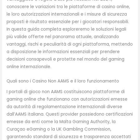
conoscere le variazioni tra le piattaforme di casino online,
le loro autorizzazioni internazionali e i misure di sicurezza
proposti è risultato essenziale per i giocatori responsabili.
In questa guida completa esploreremo le soluzioni legali
più valide offerte nel panorama attuale, analizzando
vantaggi, rischi e peculiarità di ogni piattaforma, mettendo
a disposizione le informazioni essenziali per prendere
decisioni consapevoli e protette nel mondo del gaming
online internazionale.
Quali sono i Casino Non AAMS e il loro funzionamento
I portali di gioco non AAMS costituiscono piattaforme di
gaming online che funzionano con autorizzazioni emesse
da autorità di regolamentazione internazionali diverse
dall’AAMS italiana. Questi provider possiedono certificazioni
emesse da enti come la Malta Gaming Authority, la
Curaçao eGaming o la UK Gambling Commission,
garantendo standard di sicurezza e trasparenza accettati