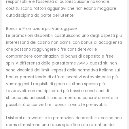
responsabile e l’assenza di autoesclusione nazionale
costituiscono fattori aggiuntivi che richiedono maggiore
autodisciplina da parte dell’utente.
Bonus e Promozioni più Vantaggiose
Le promozioni disponibili costituiscono uno degli aspetti più
interessanti dei casino non aams, con bonus di accoglienza
che possono raggiungere cifre considerevoli e
comprendere combinazioni di bonus di deposito e free
spin. A differenza delle piattaforme AAMS, questi siti non
sono vincolati dai limiti imposti dalla normativa italiana sui
bonus, permettendo di offrire incentivi notevolmente più
vantaggiosi. I requisiti di gioco risultano spesso più
favorevoli, con moltiplicatori più bassi e condizioni di
sblocco più accessibili che aumentano concretamente le
possibilità di convertire i bonus in vincite prelevabili.
I sistemi di rewards e le promozioni ricorrenti sui casino non
aams dimostrano una focus specifico alla retention dei