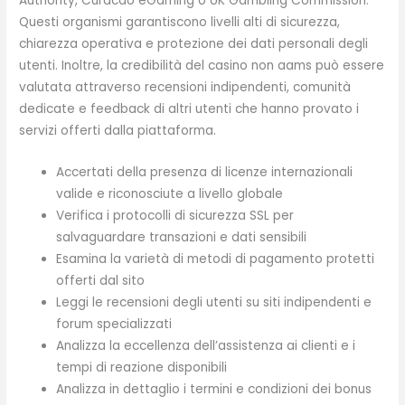
Authority, Curacao eGaming o UK Gambling Commission.
Questi organismi garantiscono livelli alti di sicurezza,
chiarezza operativa e protezione dei dati personali degli
utenti. Inoltre, la credibilità del casino non aams può essere
valutata attraverso recensioni indipendenti, comunità
dedicate e feedback di altri utenti che hanno provato i
servizi offerti dalla piattaforma.
Accertati della presenza di licenze internazionali
valide e riconosciute a livello globale
Verifica i protocolli di sicurezza SSL per
salvaguardare transazioni e dati sensibili
Esamina la varietà di metodi di pagamento protetti
offerti dal sito
Leggi le recensioni degli utenti su siti indipendenti e
forum specializzati
Analizza la eccellenza dell’assistenza ai clienti e i
tempi di reazione disponibili
Analizza in dettaglio i termini e condizioni dei bonus