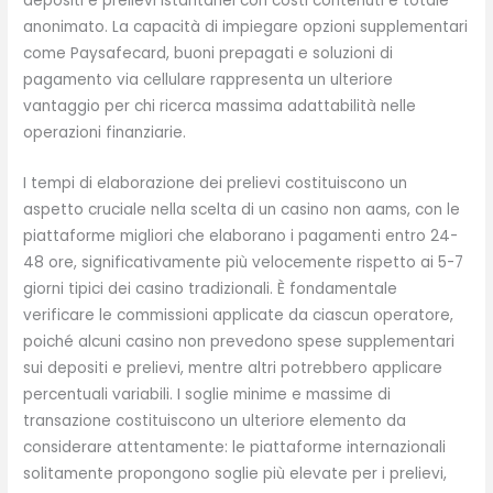
depositi e prelievi istantanei con costi contenuti e totale
anonimato. La capacità di impiegare opzioni supplementari
come Paysafecard, buoni prepagati e soluzioni di
pagamento via cellulare rappresenta un ulteriore
vantaggio per chi ricerca massima adattabilità nelle
operazioni finanziarie.
I tempi di elaborazione dei prelievi costituiscono un
aspetto cruciale nella scelta di un casino non aams, con le
piattaforme migliori che elaborano i pagamenti entro 24-
48 ore, significativamente più velocemente rispetto ai 5-7
giorni tipici dei casino tradizionali. È fondamentale
verificare le commissioni applicate da ciascun operatore,
poiché alcuni casino non prevedono spese supplementari
sui depositi e prelievi, mentre altri potrebbero applicare
percentuali variabili. I soglie minime e massime di
transazione costituiscono un ulteriore elemento da
considerare attentamente: le piattaforme internazionali
solitamente propongono soglie più elevate per i prelievi,