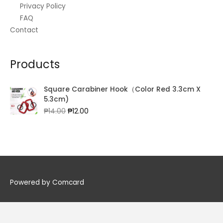
Privacy Policy
FAQ
Contact
Products
Square Carabiner Hook（Color Red 3.3cm X
5.3cm)
Original
Current
₱
14.00
₱
12.00
price
price
was:
is:
₱14.00.
₱12.00.
Powered by
Comcard