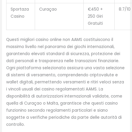
Sportaza
Curaçao
€450 +
8.7/10
Casino
250 Giri
Gratuiti
Questi migliori casino online non AAMS costituiscono il
massimo livello nel panorama dei giochi internazionali,
garantendo elevati standard di sicurezza, protezione dei
dati personali e trasparenza nelle transazioni finanziarie.
Ogni piattaforma selezionata assicura una vasta selezione
di sistemi di versamento, comprendendo criptovalute e
wallet digitali, permettendo versamenti e ritiri veloci senza
i vincoli usuali dei casino regolamentati AAMS. La
disponibilità di autorizzazioni internazionali validate, come
quella di Curaçao o Malta, garantisce che questi casino
funzionino secondo regolamenti particolari e siano
soggette a verifiche periodiche da parte delle autorità di
controllo.