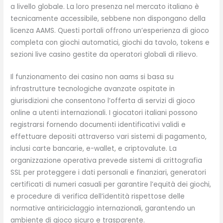
a livello globale. La loro presenza nel mercato italiano è
tecnicamente accessibile, sebbene non dispongano della
licenza AAMS. Questi portali offrono un’esperienza di gioco
completa con giochi automatici, giochi da tavolo, tokens e
sezioni live casino gestite da operatori globali di rilievo.
Il funzionamento dei casino non aams si basa su
infrastrutture tecnologiche avanzate ospitate in
giurisdizioni che consentono l’offerta di servizi di gioco
online a utenti internazionali. I giocatori italiani possono
registrarsi fornendo documenti identificativi validi e
effettuare depositi attraverso vari sistemi di pagamento,
inclusi carte bancarie, e-wallet, e criptovalute. La
organizzazione operativa prevede sistemi di crittografia
SSL per proteggere i dati personali e finanziari, generatori
certificati di numeri casuali per garantire l’equità dei giochi,
e procedure di verifica dell’identità rispettose delle
normative antiriciclaggio internazionali, garantendo un
ambiente di gioco sicuro e trasparente.