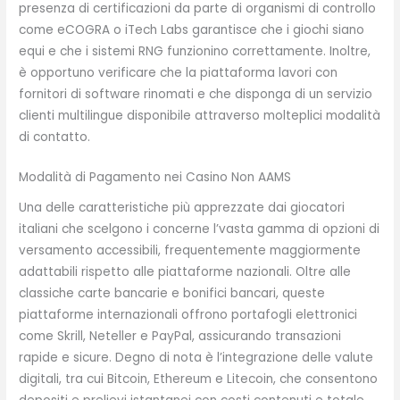
presenza di certificazioni da parte di organismi di controllo
come eCOGRA o iTech Labs garantisce che i giochi siano
equi e che i sistemi RNG funzionino correttamente. Inoltre,
è opportuno verificare che la piattaforma lavori con
fornitori di software rinomati e che disponga di un servizio
clienti multilingue disponibile attraverso molteplici modalità
di contatto.
Modalità di Pagamento nei Casino Non AAMS
Una delle caratteristiche più apprezzate dai giocatori
italiani che scelgono i concerne l’vasta gamma di opzioni di
versamento accessibili, frequentemente maggiormente
adattabili rispetto alle piattaforme nazionali. Oltre alle
classiche carte bancarie e bonifici bancari, queste
piattaforme internazionali offrono portafogli elettronici
come Skrill, Neteller e PayPal, assicurando transazioni
rapide e sicure. Degno di nota è l’integrazione delle valute
digitali, tra cui Bitcoin, Ethereum e Litecoin, che consentono