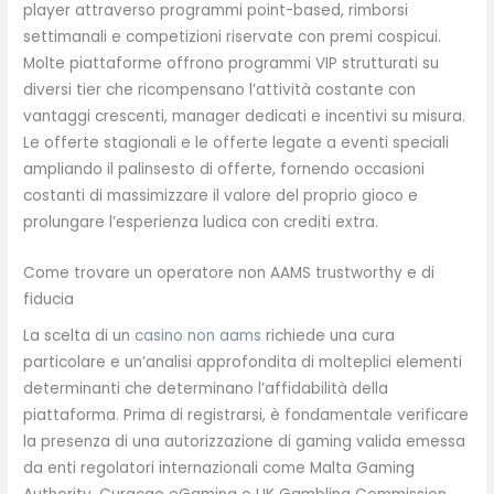
player attraverso programmi point-based, rimborsi
settimanali e competizioni riservate con premi cospicui.
Molte piattaforme offrono programmi VIP strutturati su
diversi tier che ricompensano l’attività costante con
vantaggi crescenti, manager dedicati e incentivi su misura.
Le offerte stagionali e le offerte legate a eventi speciali
ampliando il palinsesto di offerte, fornendo occasioni
costanti di massimizzare il valore del proprio gioco e
prolungare l’esperienza ludica con crediti extra.
Come trovare un operatore non AAMS trustworthy e di
fiducia
La scelta di un
casino non aams
richiede una cura
particolare e un’analisi approfondita di molteplici elementi
determinanti che determinano l’affidabilità della
piattaforma. Prima di registrarsi, è fondamentale verificare
la presenza di una autorizzazione di gaming valida emessa
da enti regolatori internazionali come Malta Gaming