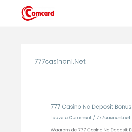
Skip
to
content
777casinonl.net
777 Casino No Deposit Bonus
Leave a Comment
/
777casinonl.net
Waarom de 777 Casino No Deposit Bo