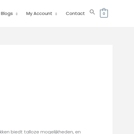
Blogs
My Account
Contact
0
en biedt talloze mogelijkheden, en