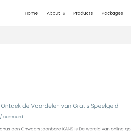
Home
About
Products
Packages
 Ontdek de Voordelen van Gratis Speelgeld
/
comcard
nus een Onweerstaanbare KANS is De wereld van online gokk