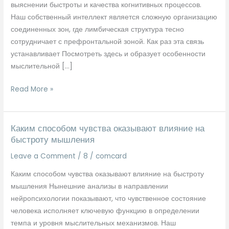
выяснении быстроты и качества когнитивных процессов.
Наш собственный интеллект является сложную организацию
соединенных зон, где лимбическая структура тесно
сотрудничает с префронтальной зоной. Как раз эта связь
устанавливает Посмотреть здесь и образует особенности
мыслительной […]
Каким
Read More »
образом
эмоции
оказывают
Каким способом чувства оказывают влияние на
влияние
быстроту мышления
на
Leave a Comment
/
8
/
comcard
быстроту
Каким способом чувства оказывают влияние на быстроту
мышления
мышления Нынешние анализы в направлении
нейропсихологии показывают, что чувственное состояние
человека исполняет ключевую функцию в определении
темпа и уровня мыслительных механизмов. Наш