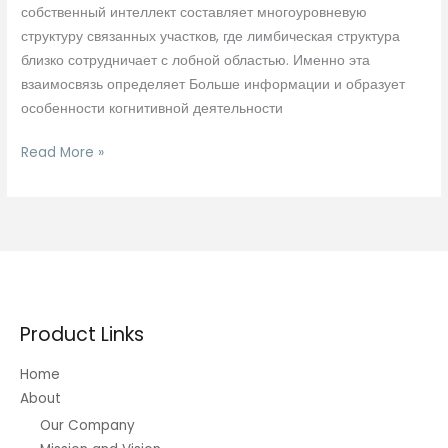
собственный интеллект составляет многоуровневую
структуру связанных участков, где лимбическая структура
близко сотрудничает с лобной областью. Именно эта
взаимосвязь определяет Больше информации и образует
особенности когнитивной деятельности
Каким
Read More »
способом
чувства
оказывают
влияние
на
быстроту
мышления
Product Links
Home
About
Our Company