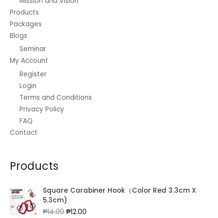
Mission and Vision
Products
Packages
Blogs
Seminar
My Account
Register
Login
Terms and Conditions
Privacy Policy
FAQ
Contact
Products
Square Carabiner Hook（Color Red 3.3cm X
5.3cm)
Original
Current
₱
14.00
₱
12.00