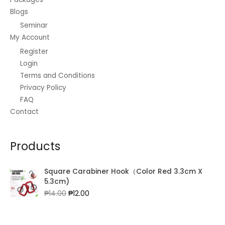
Blogs
Seminar
My Account
Register
Login
Terms and Conditions
Privacy Policy
FAQ
Contact
Products
Square Carabiner Hook（Color Red 3.3cm X
5.3cm)
Original
Current
₱
14.00
₱
12.00
price
price
was:
is:
₱14.00.
₱12.00.