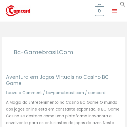
Skip
Mai
to
0
content
Men
Bc-Gamebrasil.com
Aventura em Jogos Virtuais no Casino BC
Game
Leave a Comment
/
bc-gamebrasil.com
/
comcard
A Magia do Entretenimento no Casino BC Game O mundo
dos jogos online está em constante expansão, e BC Game
Casino se destaca como uma plataforma inovadora e
envolvente para os entusiastas de jogos de azar. Neste