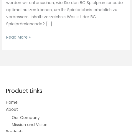
werden wir untersuchen, wie Sie den BC Spielprämiencode
optimal nutzen können, um Ihr Spielerlebnis erheblich zu
verbessern. Inhaltsverzeichnis Was ist der BC
Spielprämiencode? […]
BC
Read More »
Spielprämiencode
für
maximales
Spielerlebnis
Product Links
Home
About
Our Company
Mission and Vision
Products