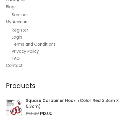
Blogs
Seminar
My Account
Register
Login
Terms and Conditions
Privacy Policy
FAQ
Contact
Products
Square Carabiner Hook（Color Red 3.3cm X
5.3cm)
Original
Current
₱
14.00
₱
12.00
price
price
was:
is:
₱14.00.
₱12.00.