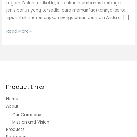
ragam. Dalam artikel ini, kita akan membahas berbagai
jenis bonus yang tersedia, cara memanfaatkannya, serta
tips untuk memenangkan pengalaman bermain Anda di […]
Bonus
Read More »
Menarik
dalam
Permainan
BC
yang
Wajib
Diketahui
Product Links
Home
About
Our Company
Mission and Vision
Products
Packages