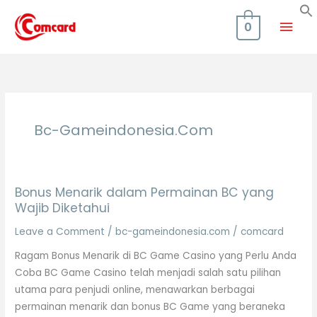
Skip
Mai
to
0
content
Men
Bc-Gameindonesia.com
Bonus Menarik dalam Permainan BC yang
Wajib Diketahui
Leave a Comment
/
bc-gameindonesia.com
/
comcard
Ragam Bonus Menarik di BC Game Casino yang Perlu Anda
Coba BC Game Casino telah menjadi salah satu pilihan
utama para penjudi online, menawarkan berbagai
permainan menarik dan bonus BC Game yang beraneka