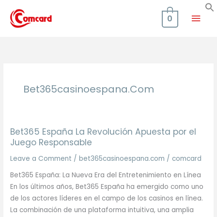
Skip
Mai
to
0
content
Men
Bet365casinoespana.com
Bet365 España La Revolución Apuesta por el
Juego Responsable
Leave a Comment
/
bet365casinoespana.com
/
comcard
Bet365 España: La Nueva Era del Entretenimiento en Línea
En los últimos años, Bet365 España ha emergido como uno
de los actores líderes en el campo de los casinos en línea.
La combinación de una plataforma intuitiva, una amplia