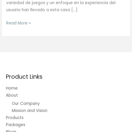
variedad de juegos y un enfoque en la experiencia del
usuario han llevado a esta casa […]
Bet365
Read More »
España
La
Revolución
Apuesta
por
el
Juego
Product Links
Responsable
Home
About
Our Company
Mission and Vision
Products
Packages
Blogs