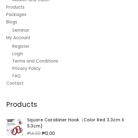
Products
Packages
Blogs
Seminar
My Account
Register
Login
Terms and Conditions
Privacy Policy
FAQ
Contact
Products
Square Carabiner Hook（Color Red 3.3cm X
5.3cm)
Original
Current
₱
14.00
₱
12.00